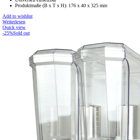
€ 6,50
€ 5,53.
Produktmaße (B x T x H): 176 x 40 x 325 mm
Add to wishlist
Weiterlesen
Quick view
-25%
Sold out