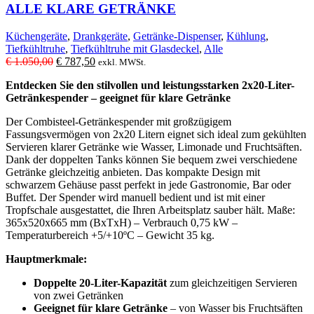
ALLE KLARE GETRÄNKE
Küchengeräte
,
Drankgeräte
,
Getränke-Dispenser
,
Kühlung
,
Tiefkühltruhe
,
Tiefkühltruhe mit Glasdeckel
,
Alle
Ursprünglicher
Aktueller
€
1.050,00
€
787,50
exkl. MWSt.
Preis
Preis
Entdecken Sie den stilvollen und leistungsstarken 2x20-Liter-
war:
ist:
Getränkespender – geeignet für klare Getränke
€ 1.050,00
€ 787,50.
Der Combisteel-Getränkespender mit großzügigem
Fassungsvermögen von 2x20 Litern eignet sich ideal zum gekühlten
Servieren klarer Getränke wie Wasser, Limonade und Fruchtsäften.
Dank der doppelten Tanks können Sie bequem zwei verschiedene
Getränke gleichzeitig anbieten. Das kompakte Design mit
schwarzem Gehäuse passt perfekt in jede Gastronomie, Bar oder
Buffet. Der Spender wird manuell bedient und ist mit einer
Tropfschale ausgestattet, die Ihren Arbeitsplatz sauber hält. Maße:
365x520x665 mm (BxTxH) – Verbrauch 0,75 kW –
Temperaturbereich +5/+10ºC – Gewicht 35 kg.
Hauptmerkmale:
Doppelte 20-Liter-Kapazität
zum gleichzeitigen Servieren
von zwei Getränken
Geeignet für klare Getränke
– von Wasser bis Fruchtsäften