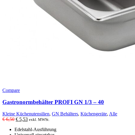
Compare
Gastronormbehälter PROFI GN 1/3 – 40
Kleine Küchenutensilien
,
GN Behälters
,
Küchengeräte
,
Alle
Ursprünglicher
Aktueller
€
6,50
€
5,53
exkl. MWSt.
Preis
Preis
Edelstahl-Ausführung
war:
ist:
Universell einsetzbar