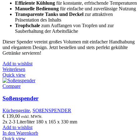
Effiziente Kühlung
für konstante, erfrischende Temperaturen
Manuelle Bedienung
für einfache und zuverlässige Nutzung
Transparente Tanks und Deckel
zur attraktiven
Präsentation des Inhalts
Tropfschale
zum Auffangen von Tropfen und zur
Sauberhaltung der Arbeitsfläche
Dieser Spender vereint großes Volumen mit einfacher Handhabung
und elegantem Design. Jetzt bestellen und stets perfekt gekühlte
Getränke servieren!
Add to wishlist
Weiterlesen
Quick view
Compare
Soßenspender
Küchengeräte
,
SOßENSPENDER
€
139,00
exkl. MWSt.
2x 2-3 Liter/liter 180 x 165 x 330 mm
Add to wishlist
In den Warenkorb
Quick view