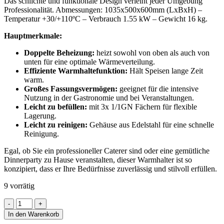
Das schlichte und funktionale Design verleiht jeder Umgebung
Professionalität. Abmessungen: 1035x500x600mm (LxBxH) –
Temperatur +30/+110ºC – Verbrauch 1.55 kW – Gewicht 16 kg.
Hauptmerkmale:
Doppelte Beheizung:
heizt sowohl von oben als auch von
unten für eine optimale Wärmeverteilung.
Effiziente Warmhaltefunktion:
Hält Speisen lange Zeit
warm.
Großes Fassungsvermögen:
geeignet für die intensive
Nutzung in der Gastronomie und bei Veranstaltungen.
Leicht zu befüllen:
mit 3x 1/1GN Fächern für flexible
Lagerung.
Leicht zu reinigen:
Gehäuse aus Edelstahl für eine schnelle
Reinigung.
Egal, ob Sie ein professioneller Caterer sind oder eine gemütliche
Dinnerparty zu Hause veranstalten, dieser Warmhalter ist so
konzipiert, dass er Ihre Bedürfnisse zuverlässig und stilvoll erfüllen.
9 vorrätig
WÄRME
UNIT
In den Warenkorb
3X