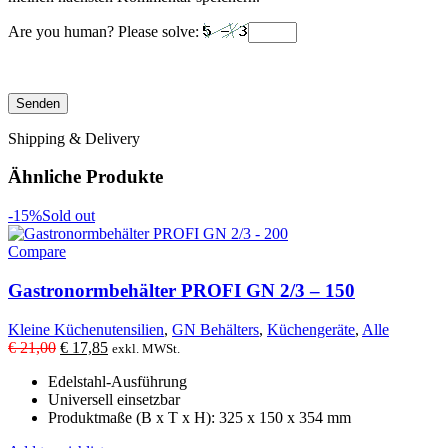
Are you human? Please solve:
Shipping & Delivery
Ähnliche Produkte
-15%
Sold out
Compare
Gastronormbehälter PROFI GN 2/3 – 150
Kleine Küchenutensilien
,
GN Behälters
,
Küchengeräte
,
Alle
Ursprünglicher
Aktueller
€
21,00
€
17,85
exkl. MWSt.
Preis
Preis
Edelstahl-Ausführung
war:
ist:
Universell einsetzbar
€ 21,00
€ 17,85.
Produktmaße (B x T x H): 325 x 150 x 354 mm