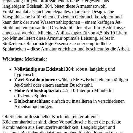
Ergänzung für jede professionelle Küche. Hergestellt aus
langlebigem Edelstahl 304, bietet diese Armatur sowohl
Funktionalität als auch ein elegantes, modernes Design. Die
Vorspüldusche ist für einen effizienten Gebrauch konzipiert und
kann dank der zwei Wasserstrahloptionen – einem kräftigen Jet-
Strahl und einem sanften Duschstrahl – leicht an Ihre Bedürfnisse
angepasst werden. Mit einer Abflusskapazität von 4,5 bis 10 Litern
pro Minute liefert diese Armatur optimale Leistung, selbst in
Stoßzeiten. Ob hartnäckige Essensreste oder empfindliche
Spülarbeiten – diese Armatur erleichtert und beschleunigt die Arbeit.
Wichtigste Merkmale:
Vollständig aus Edelstahl 304:
robust, langlebig und
hygienisch.
Zwei Strahloptionen:
wählen Sie zwischen einem kräftigen
Jet-Strahl oder einem sanften Duschstrahl.
Hohe Abflusskapazität:
4,5–10 Liter pro Minute für
effizientes Spülen.
Einlochanschluss:
einfach zu installieren in verschiedenen
Arbeitsumgebungen.
Ob Sie ein professioneller Koch oder ein erfahrener
Küchenmitarbeiter sind, diese Vorspüldusche bietet die perfekte
Kombination aus Benutzerfreundlichkeit, Langlebigkeit und
Leistung. Bestellen Sie jetzt und erleben Sie den Komfort dieser