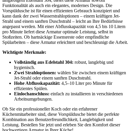
langlebigem Edelstahl 304, bietet diese Armatur sowohl
Funktionalität als auch ein elegantes, modernes Design. Die
Vorspüldusche ist für einen effizienten Gebrauch konzipiert und
kann dank der zwei Wasserstrahloptionen – einem kräftigen Jet-
Strahl und einem sanften Duschstrahl – leicht an Ihre Bedürfnisse
angepasst werden. Mit einer Abflusskapazität von 4,5 bis 10 Litern
pro Minute liefert diese Armatur optimale Leistung, selbst in
Stoßzeiten. Ob hartnäckige Essensreste oder empfindliche
Spülarbeiten – diese Armatur erleichtert und beschleunigt die Arbeit.
Wichtigste Merkmale:
Vollständig aus Edelstahl 304:
robust, langlebig und
hygienisch.
Zwei Strahloptionen:
wählen Sie zwischen einem kräftigen
Jet-Strahl oder einem sanften Duschstrahl.
Hohe Abflusskapazität:
4,5–10 Liter pro Minute für
effizientes Spülen.
Einlochanschluss:
einfach zu installieren in verschiedenen
Arbeitsumgebungen.
Ob Sie ein professioneller Koch oder ein erfahrener
Küchenmitarbeiter sind, diese Vorspüldusche bietet die perfekte
Kombination aus Benutzerfreundlichkeit, Langlebigkeit und
Leistung. Bestellen Sie jetzt und erleben Sie den Komfort dieser
hochwertigen Armatur in Ihrer Küche!