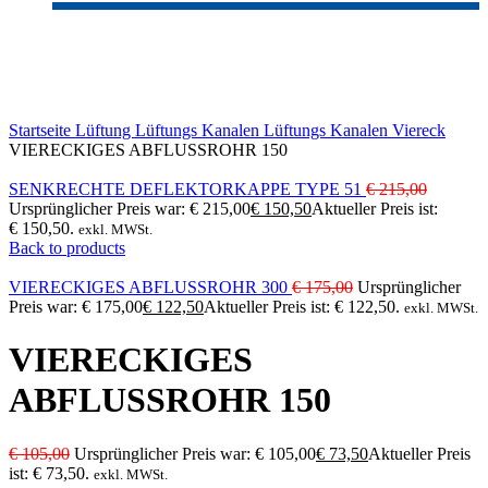
-30%
Sold out
Click to enlarge
Startseite
Lüftung
Lüftungs Kanalen
Lüftungs Kanalen Viereck
VIERECKIGES ABFLUSSROHR 150
SENKRECHTE DEFLEKTORKAPPE TYPE 51
€
215,00
Ursprünglicher Preis war: € 215,00
€
150,50
Aktueller Preis ist:
€ 150,50.
exkl. MWSt.
Back to products
VIERECKIGES ABFLUSSROHR 300
€
175,00
Ursprünglicher
Preis war: € 175,00
€
122,50
Aktueller Preis ist: € 122,50.
exkl. MWSt.
VIERECKIGES
ABFLUSSROHR 150
€
105,00
Ursprünglicher Preis war: € 105,00
€
73,50
Aktueller Preis
ist: € 73,50.
exkl. MWSt.