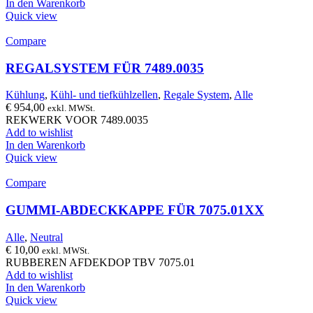
In den Warenkorb
Quick view
Compare
REGALSYSTEM FÜR 7489.0035
Kühlung
,
Kühl- und tiefkühlzellen
,
Regale System
,
Alle
€
954,00
exkl. MWSt.
REKWERK VOOR 7489.0035
Add to wishlist
In den Warenkorb
Quick view
Compare
GUMMI-ABDECKKAPPE FÜR 7075.01XX
Alle
,
Neutral
€
10,00
exkl. MWSt.
RUBBEREN AFDEKDOP TBV 7075.01
Add to wishlist
In den Warenkorb
Quick view