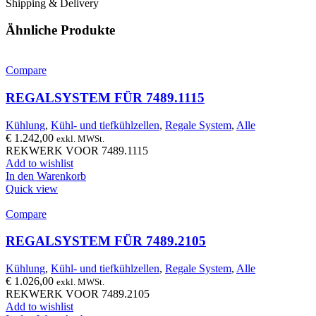
Shipping & Delivery
Ähnliche Produkte
Compare
REGALSYSTEM FÜR 7489.1115
Kühlung
,
Kühl- und tiefkühlzellen
,
Regale System
,
Alle
€
1.242,00
exkl. MWSt.
REKWERK VOOR 7489.1115
Add to wishlist
In den Warenkorb
Quick view
Compare
REGALSYSTEM FÜR 7489.2105
Kühlung
,
Kühl- und tiefkühlzellen
,
Regale System
,
Alle
€
1.026,00
exkl. MWSt.
REKWERK VOOR 7489.2105
Add to wishlist