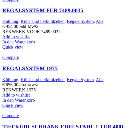
REGALSYSTEM FÜR 7489.0035
Kühlung
,
Kühl- und tiefkühlzellen
,
Regale System
,
Alle
€
954,00
exkl. MWSt.
REKWERK VOOR 7489.0035
Add to wishlist
In den Warenkorb
Quick view
Compare
REGALSYSTEM 1975
Kühlung
,
Kühl- und tiefkühlzellen
,
Regale System
,
Alle
€
656,00
exkl. MWSt.
REKWERK 1975
Add to wishlist
In den Warenkorb
Quick view
Compare
TIEFKÜHLSCHRANK EDELSTAHL 1 TÜR 400L