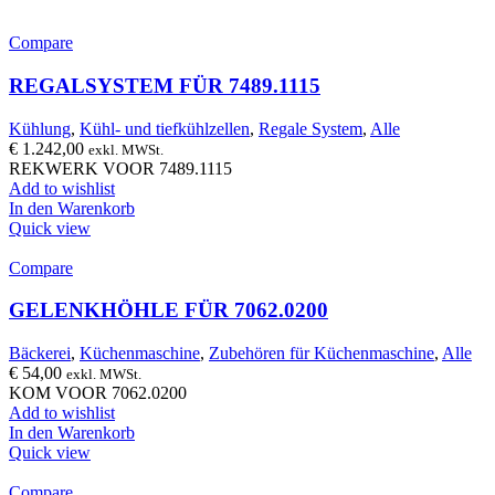
Compare
REGALSYSTEM FÜR 7489.1115
Kühlung
,
Kühl- und tiefkühlzellen
,
Regale System
,
Alle
€
1.242,00
exkl. MWSt.
REKWERK VOOR 7489.1115
Add to wishlist
In den Warenkorb
Quick view
Compare
GELENKHÖHLE FÜR 7062.0200
Bäckerei
,
Küchenmaschine
,
Zubehören für Küchenmaschine
,
Alle
€
54,00
exkl. MWSt.
KOM VOOR 7062.0200
Add to wishlist
In den Warenkorb
Quick view
Compare