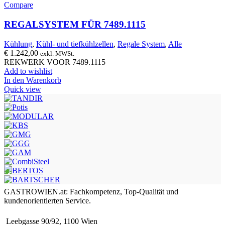
Compare
REGALSYSTEM FÜR 7489.1115
Kühlung
,
Kühl- und tiefkühlzellen
,
Regale System
,
Alle
€
1.242,00
exkl. MWSt.
REKWERK VOOR 7489.1115
Add to wishlist
In den Warenkorb
Quick view
GASTROWIEN.at: Fachkompetenz, Top-Qualität und
kundenorientierten Service.
Leebgasse 90/92, 1100 Wien