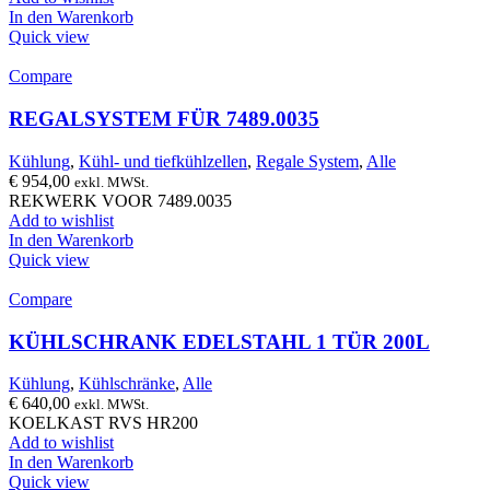
In den Warenkorb
Quick view
Compare
REGALSYSTEM FÜR 7489.0035
Kühlung
,
Kühl- und tiefkühlzellen
,
Regale System
,
Alle
€
954,00
exkl. MWSt.
REKWERK VOOR 7489.0035
Add to wishlist
In den Warenkorb
Quick view
Compare
KÜHLSCHRANK EDELSTAHL 1 TÜR 200L
Kühlung
,
Kühlschränke
,
Alle
€
640,00
exkl. MWSt.
KOELKAST RVS HR200
Add to wishlist
In den Warenkorb
Quick view