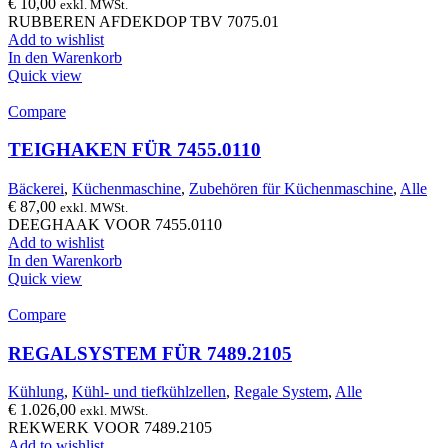
€
10,00
exkl. MWSt.
RUBBEREN AFDEKDOP TBV 7075.01
Add to wishlist
In den Warenkorb
Quick view
Compare
TEIGHAKEN FÜR 7455.0110
Bäckerei
,
Küchenmaschine
,
Zubehören für Küchenmaschine
,
Alle
€
87,00
exkl. MWSt.
DEEGHAAK VOOR 7455.0110
Add to wishlist
In den Warenkorb
Quick view
Compare
REGALSYSTEM FÜR 7489.2105
Kühlung
,
Kühl- und tiefkühlzellen
,
Regale System
,
Alle
€
1.026,00
exkl. MWSt.
REKWERK VOOR 7489.2105
Add to wishlist