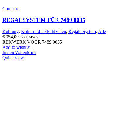
Compare
REGALSYSTEM FÜR 7489.0035
Kühlung
,
Kühl- und tiefkühlzellen
,
Regale System
,
Alle
€
954,00
exkl. MWSt.
REKWERK VOOR 7489.0035
Add to wishlist
In den Warenkorb
Quick view