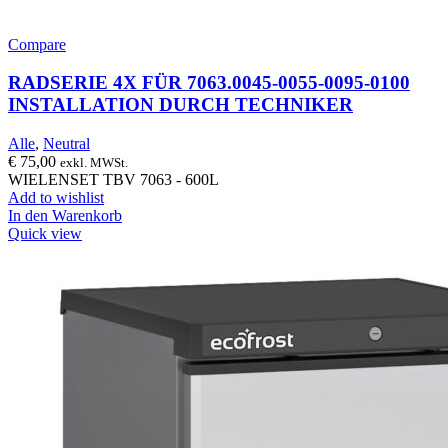
Compare
RADSERIE 4X FÜR 7063.0045-0055-0095-0100
INSTALLATION DURCH TECHNIKER
Alle
,
Neutral
€
75,00
exkl. MWSt.
WIELENSET TBV 7063 - 600L
Add to wishlist
In den Warenkorb
Quick view