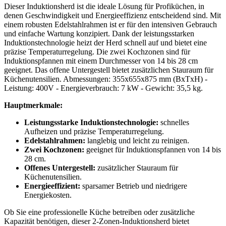
Dieser Induktionsherd ist die ideale Lösung für Profiküchen, in
denen Geschwindigkeit und Energieeffizienz entscheidend sind. Mit
einem robusten Edelstahlrahmen ist er für den intensiven Gebrauch
und einfache Wartung konzipiert. Dank der leistungsstarken
Induktionstechnologie heizt der Herd schnell auf und bietet eine
präzise Temperaturregelung. Die zwei Kochzonen sind für
Induktionspfannen mit einem Durchmesser von 14 bis 28 cm
geeignet. Das offene Untergestell bietet zusätzlichen Stauraum für
Küchenutensilien. Abmessungen: 355x655x875 mm (BxTxH) -
Leistung: 400V - Energieverbrauch: 7 kW - Gewicht: 35,5 kg.
Hauptmerkmale:
Leistungsstarke Induktionstechnologie:
schnelles
Aufheizen und präzise Temperaturregelung.
Edelstahlrahmen:
langlebig und leicht zu reinigen.
Zwei Kochzonen:
geeignet für Induktionspfannen von 14 bis
28 cm.
Offenes Untergestell:
zusätzlicher Stauraum für
Küchenutensilien.
Energieeffizient:
sparsamer Betrieb und niedrigere
Energiekosten.
Ob Sie eine professionelle Küche betreiben oder zusätzliche
Kapazität benötigen, dieser 2-Zonen-Induktionsherd bietet