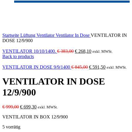
-30%
Click to enlarge
Startseite
Lüftung
Ventilator
Ventilator In Dose
VENTILATOR IN
DOSE 12/9/900
Ursprünglicher
Aktueller
VENTILATOR 10/10/1400.
€
383,00
€
268,10
exkl. MWSt.
Preis
Preis
Back to products
war:
ist:
€ 383,00
Ursprünglicher
€ 268,10.
Aktueller
VENTILATOR IN DOSE 9/9/1400
€
845,00
€
591,50
exkl. MWSt.
Preis
Preis
war:
ist:
VENTILATOR IN DOSE
€ 845,00
€ 591,50.
12/9/900
Ursprünglicher
Aktueller
€
999,00
€
699,30
exkl. MWSt.
Preis
Preis
VENTILATOR IN BOX 12/9/900
war:
ist:
€ 999,00
€ 699,30.
5 vorrätig