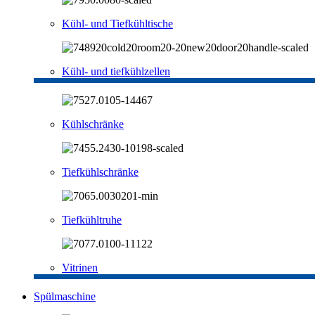
Kühl- und Tiefkühltische
Kühl- und tiefkühlzellen
Kühlschränke
Tiefkühlschränke
Tiefkühltruhe
Vitrinen
Spülmaschine