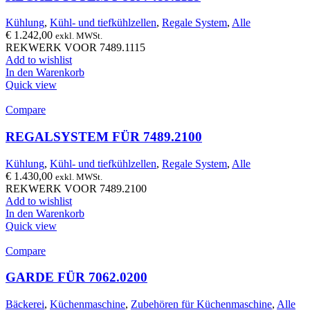
Kühlung
,
Kühl- und tiefkühlzellen
,
Regale System
,
Alle
€
1.242,00
exkl. MWSt.
REKWERK VOOR 7489.1115
Add to wishlist
In den Warenkorb
Quick view
Compare
REGALSYSTEM FÜR 7489.2100
Kühlung
,
Kühl- und tiefkühlzellen
,
Regale System
,
Alle
€
1.430,00
exkl. MWSt.
REKWERK VOOR 7489.2100
Add to wishlist
In den Warenkorb
Quick view
Compare
GARDE FÜR 7062.0200
Bäckerei
,
Küchenmaschine
,
Zubehören für Küchenmaschine
,
Alle