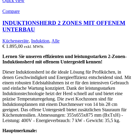
Quick view
Compare
INDUKTIONSHERD 2 ZONES MIT OFFENEM
UNTERBAU
Küchengeräte
,
Induktion
,
Alle
€
1.895,00
exkl. MWSt.
Lernen Sie unseren effizienten und leistungsstarken 2-Zonen-
Induktionsherd mit offenem Untergestell kennen!
Dieser Induktionsherd ist die ideale Lösung für Profiküchen, in
denen Geschwindigkeit und Energieeffizienz entscheidend sind. Mit
einem robusten Edelstahlrahmen ist er für den intensiven Gebrauch
und einfache Wartung konzipiert. Dank der leistungsstarken
Induktionstechnologie heizt der Herd schnell auf und bietet eine
präzise Temperaturregelung. Die zwei Kochzonen sind für
Induktionspfannen mit einem Durchmesser von 14 bis 28 cm
geeignet. Das offene Untergestell bietet zusätzlichen Stauraum für
Küchenutensilien. Abmessungen: 355x655x875 mm (BxTxH) -
Leistung: 400V - Energieverbrauch: 7 kW - Gewicht: 35,5 kg.
Hauptmerkmale: