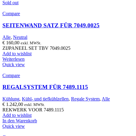
Sold out
Compare
SEITENWAND SATZ FÜR 7049.0025
Alle
,
Neutral
€
160,00
exkl. MWSt.
ZIJPANEEL SET TBV 7049.0025
Add to wishlist
Weiterlesen
Quick view
Compare
REGALSYSTEM FÜR 7489.1115
Kühlung
,
Kühl- und tiefkühlzellen
,
Regale System
,
Alle
€
1.242,00
exkl. MWSt.
REKWERK VOOR 7489.1115
Add to wishlist
In den Warenkorb
Quick view