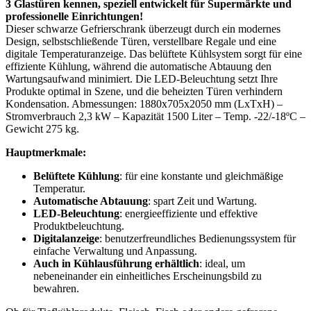
3 Glastüren kennen, speziell entwickelt für Supermärkte und
professionelle Einrichtungen!
Dieser schwarze Gefrierschrank überzeugt durch ein modernes
Design, selbstschließende Türen, verstellbare Regale und eine
digitale Temperaturanzeige. Das belüftete Kühlsystem sorgt für eine
effiziente Kühlung, während die automatische Abtauung den
Wartungsaufwand minimiert. Die LED-Beleuchtung setzt Ihre
Produkte optimal in Szene, und die beheizten Türen verhindern
Kondensation. Abmessungen: 1880x705x2050 mm (LxTxH) –
Stromverbrauch 2,3 kW – Kapazität 1500 Liter – Temp. -22/-18ºC –
Gewicht 275 kg.
Hauptmerkmale:
Belüftete Kühlung
: für eine konstante und gleichmäßige
Temperatur.
Automatische Abtauung
: spart Zeit und Wartung.
LED-Beleuchtung
: energieeffiziente und effektive
Produktbeleuchtung.
Digitalanzeige
: benutzerfreundliches Bedienungssystem für
einfache Verwaltung und Anpassung.
Auch in Kühlausführung erhältlich
: ideal, um
nebeneinander ein einheitliches Erscheinungsbild zu
bewahren.