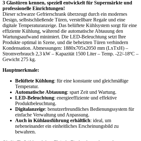
3 Glastüren kennen, speziell entwickelt für Supermärkte und
professionelle Einrichtungen!
Dieser schwarze Gefrierschrank überzeugt durch ein modernes
Design, selbstschließende Türen, verstellbare Regale und eine
digitale Temperaturanzeige. Das belüftete Kühlsystem sorgt für eine
effiziente Kühlung, während die automatische Abtauung den
Wartungsaufwand minimiert. Die LED-Beleuchtung setzt Ihre
Produkte optimal in Szene, und die beheizten Türen verhindern
Kondensation. Abmessungen: 1880x705x2050 mm (LxTxH) –
Stromverbrauch 2,3 kW – Kapazität 1500 Liter – Temp. -22/-18ºC –
Gewicht 275 kg.
Hauptmerkmale:
Belüftete Kühlung
: für eine konstante und gleichmäßige
Temperatur.
Automatische Abtauung
: spart Zeit und Wartung.
LED-Beleuchtung
: energieeffiziente und effektive
Produktbeleuchtung.
Digitalanzeige
: benutzerfreundliches Bedienungssystem für
einfache Verwaltung und Anpassung.
Auch in Kühlausführung erhältlich
: ideal, um
nebeneinander ein einheitliches Erscheinungsbild zu
bewahren.