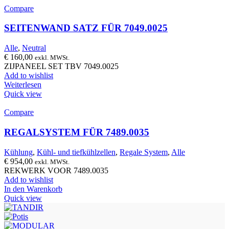
Compare
SEITENWAND SATZ FÜR 7049.0025
Alle
,
Neutral
€
160,00
exkl. MWSt.
ZIJPANEEL SET TBV 7049.0025
Add to wishlist
Weiterlesen
Quick view
Compare
REGALSYSTEM FÜR 7489.0035
Kühlung
,
Kühl- und tiefkühlzellen
,
Regale System
,
Alle
€
954,00
exkl. MWSt.
REKWERK VOOR 7489.0035
Add to wishlist
In den Warenkorb
Quick view