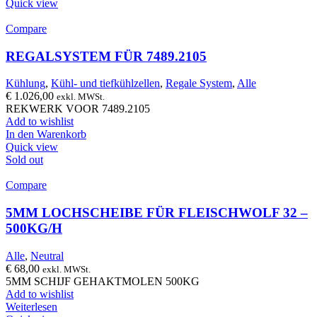
Quick view
Compare
REGALSYSTEM FÜR 7489.2105
Kühlung
,
Kühl- und tiefkühlzellen
,
Regale System
,
Alle
€
1.026,00
exkl. MWSt.
REKWERK VOOR 7489.2105
Add to wishlist
In den Warenkorb
Quick view
Sold out
Compare
5MM LOCHSCHEIBE FÜR FLEISCHWOLF 32 –
500KG/H
Alle
,
Neutral
€
68,00
exkl. MWSt.
5MM SCHIJF GEHAKTMOLEN 500KG
Add to wishlist
Weiterlesen