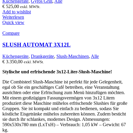
Küchengeräte
,
Gyros Grill
,
Alle
€
525,00
exkl. MWSt.
Add to wishlist
Weiterlesen
Quick view
Compare
SLUSH AUTOMAT 3X12L
Küchengeräte
,
Drankgeräte
,
Slush-Maschinen
,
Alle
€
3.350,00
exkl. MWSt.
Stylische und erfrischende 3x12-Liter-Slush-Maschine!
Die Combisteel Slush-Maschine ist perfekt für jede Gelegenheit,
egal ob Sie ein geschäftiges Café betreiben, eine Veranstaltung
ausrichten oder eine Erfrischung zum Menü hinzufügen möchten.
Mit einem großzügigen Fassungsvermögen von 3x12 Litern
produziert diese Maschine mühelos erfrischende Slushies für große
Gruppen. Sie ist kompakt und einfach zu bedienen, sodass Sie
köstliche Eisgetränke mühelos zubereiten können. Zudem besticht
sie durch ihr schlankes, modernes Design. Abmessungen:
590x530x780 mm (LxTxH) – Verbrauch: 1,05 kW – Gewicht: 67
kg.