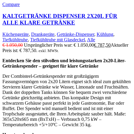
Compare
KALTGETRÄNKE DISPENSER 2X20L FÜR
ALLE KLARE GETRÄNKE
Küchengeräte
,
Drankgeräte
,
Getränke-Dispenser
,
Kühlung
,
Tiefkühltruhe
,
Tiefkühltruhe mit Glasdeckel
,
Alle
€
1.050,00
Ursprünglicher Preis war: € 1.050,00
€
787,50
Aktueller
Preis ist: € 787,50.
exkl. MWSt.
Entdecken Sie den stilvollen und leistungsstarken 2x20-Liter-
Getränkespender – geeignet für klare Getränke
Der Combisteel-Getränkespender mit großzügigem
Fassungsvermögen von 2x20 Litern eignet sich ideal zum gekühlten
Servieren klarer Getränke wie Wasser, Limonade und Fruchtsäften.
Dank der doppelten Tanks können Sie bequem zwei verschiedene
Getränke gleichzeitig anbieten. Das kompakte Design mit
schwarzem Gehäuse passt perfekt in jede Gastronomie, Bar oder
Buffet. Der Spender wird manuell bedient und ist mit einer
Tropfschale ausgestattet, die Ihren Arbeitsplatz sauber hält. Maße:
365x520x665 mm (BxTxH) – Verbrauch 0,75 kW –
Temperaturbereich +5/+10ºC – Gewicht 35 kg.