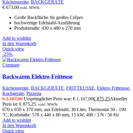
Küchengeräte
,
BACKGERÄTE
€
673,00
exkl. MWSt.
Große Backfläche für großes Crêpes
hochwertige Edelstahl-Ausführung
Produktmaße: 430 x 480 x 270 mm
Add to wishlist
In den Warenkorb
Quick view
-25%
Compare
Backwaren Elektro-Fritteuse
Küchengeräte
,
BACKGERÄTE
,
FRITTEUSSE
,
Elektro Fritteusse
,
Kochgeräte
,
Pizzeria
€
1.167,00
Ursprünglicher Preis war: € 1.167,00
€
875,25
Aktueller
Preis ist: € 875,25.
exkl. MWSt.
670 x 650 x 370 mm, aus Edelstahl, 30 Liter, Thermostat 50 - 190
°C, Korbmaße: 570 x 440 x 80 mm, 15 kW, 400 / 3 N / 50 Hz
Add to wishlist
In den Warenkorb
Quick view