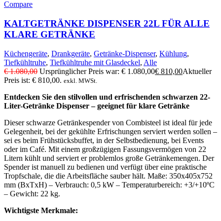
Compare
KALTGETRÄNKE DISPENSER 22L FÜR ALLE
KLARE GETRÄNKE
Küchengeräte
,
Drankgeräte
,
Getränke-Dispenser
,
Kühlung
,
Tiefkühltruhe
,
Tiefkühltruhe mit Glasdeckel
,
Alle
€
1.080,00
Ursprünglicher Preis war: € 1.080,00
€
810,00
Aktueller
Preis ist: € 810,00.
exkl. MWSt.
Entdecken Sie den stilvollen und erfrischenden schwarzen 22-
Liter-Getränke Dispenser – geeignet für klare Getränke
Dieser schwarze Getränkespender von Combisteel ist ideal für jede
Gelegenheit, bei der gekühlte Erfrischungen serviert werden sollen –
sei es beim Frühstücksbuffet, in der Selbstbedienung, bei Events
oder im Café. Mit einem großzügigen Fassungsvermögen von 22
Litern kühlt und serviert er problemlos große Getränkemengen. Der
Spender ist manuell zu bedienen und verfügt über eine praktische
Tropfschale, die die Arbeitsfläche sauber hält. Maße: 350x405x752
mm (BxTxH) – Verbrauch: 0,5 kW – Temperaturbereich: +3/+10ºC
– Gewicht: 22 kg.
Wichtigste Merkmale: