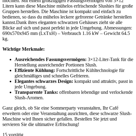
möchten. Mit einem großzügigen Fassungsvermögen von 3×12
Litern kann diese Maschine mühelos erfrischende Slushies für große
Gruppen herstellen. Die Maschine ist kompakt und einfach zu
bedienen, so dass du mühelos leckere gefrorene Getränke herstellen
kannst.Dank ihres eleganten schwarzen Gehäuses zieht sie alle
Blicke auf sich und passt perfekt in jede Umgebung. Abmessungen:
690x570x945 mm (LxTxH) – Verbrauch 1.16 kW – Gewicht 64.5
kg.
Wichtige Merkmale:
Ausreichendes Fassungsvermögen:
3×12-Liter-Tank für die
Herstellung ausreichender Portionen Slush.
Effiziente Kühlung:
Fortschrittliche Kühltechnologie für
gleichmäßiges und schnelles Gefrieren.
Elegantes schwarzes
Design:
kompakt und attraktiv, passt in
jede Umgebung.
Transparente Tanks:
offenbaren lebendige und verlockende
Slush-Aromen.
Ganz gleich, ob Sie eine Sommerparty veranstalten, Ihr Café
erweitern oder eine Veranstaltung ausrichten, diese schwarze Slush-
Maschine wird Ihnen sicher gefallen. Bestellen Sie jetzt und
servieren Sie die ultimative Erfrischung!
15 vorrätig