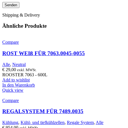
Shipping & Delivery
Ähnliche Produkte
Compare
ROST WEIß FÜR 7063.0045-0055
Alle
,
Neutral
€
29,00
exkl. MWSt.
ROOSTER 7063 - 600L
Add to wishlist
In den Warenkorb
Quick view
Compare
REGALSYSTEM FÜR 7489.0035
Kühlung
,
Kühl- und tiefkühlzellen
,
Regale System
,
Alle
€
954,00
exkl. MWSt.