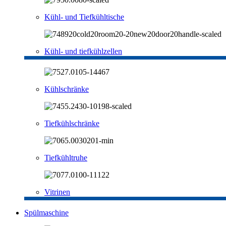
Kühl- und Tiefkühltische
Kühl- und tiefkühlzellen
Kühlschränke
Tiefkühlschränke
Tiefkühltruhe
Vitrinen
Spülmaschine