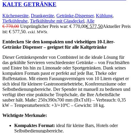
KALTE GETRÄNKE
Küchengeräte
,
Drankgeräte
,
Getränke-Dispenser
,
Kühlung
,
Tiefkühltruhe
,
Tiefkühltruhe mit Glasdeckel
,
Alle
€
770,00
Ursprünglicher Preis war: € 770,00
€
577,50
Aktueller Preis
ist: € 577,50.
exkl. MWSt.
Entdecken Sie den kompakten und vielseitigen 10-Liter-
Getränke Dispenser – geeignet für alle Kaltgetränke
Dieser Getränkespender von Combisteel ist die ideale Lösung für
das gekühlte Servieren verschiedenster Getränke – von Fruchtsäften
und Eistee bis hin zu Limonade oder Sportgetränken. Dank seines
kompakten Formats passt er perfekt auf jede Bar, Theke oder
Buffetstation. Mit einem Fassungsvermögen von 10 Litern eignet er
sich ideal für kleinere Gastronomiebetriebe, Konferenzräume oder
Selbstbedienungsbereiche. Der Spender ist manuell zu bedienen und
verfügt über eine praktische Tropfschale, die Ihre Arbeitsfläche
sauber hält. Maße: 250x390x700 mm (BxTxH) – Verbrauch: 0,35
kW – Temperaturbereich: +3/+10ºC – Gewicht: 18 kg.
Wichtigste Merkmale:
Kompaktes Format:
ideal für kleine Bars, Hotels oder
Selbstbedienungsbereiche.