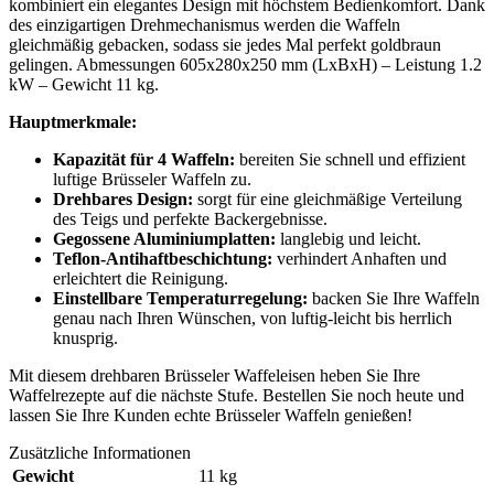
kombiniert ein elegantes Design mit höchstem Bedienkomfort. Dank
des einzigartigen Drehmechanismus werden die Waffeln
gleichmäßig gebacken, sodass sie jedes Mal perfekt goldbraun
gelingen. Abmessungen 605x280x250 mm (LxBxH) – Leistung 1.2
kW – Gewicht 11 kg.
Hauptmerkmale:
Kapazität für 4 Waffeln:
bereiten Sie schnell und effizient
luftige Brüsseler Waffeln zu.
Drehbares Design:
sorgt für eine gleichmäßige Verteilung
des Teigs und perfekte Backergebnisse.
Gegossene Aluminiumplatten:
langlebig und leicht.
Teflon-Antihaftbeschichtung:
verhindert Anhaften und
erleichtert die Reinigung.
Einstellbare Temperaturregelung:
backen Sie Ihre Waffeln
genau nach Ihren Wünschen, von luftig-leicht bis herrlich
knusprig.
Mit diesem drehbaren Brüsseler Waffeleisen heben Sie Ihre
Waffelrezepte auf die nächste Stufe. Bestellen Sie noch heute und
lassen Sie Ihre Kunden echte Brüsseler Waffeln genießen!
Zusätzliche Informationen
Gewicht
11 kg