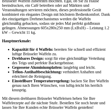
Brüsseler Waffeln zubereiten möchten. Egal, ob Sie zu Hause
beeindrucken, ein Café betreiben oder auf Märkten und
Veranstaltungen servieren möchten, dieses professionelle Gerät
kombiniert ein elegantes Design mit höchstem Bedienkomfort. Dank
des einzigartigen Drehmechanismus werden die Waffeln
gleichmäßig gebacken, sodass sie jedes Mal perfekt goldbraun
gelingen. Abmessungen 605x280x250 mm (LxBxH) – Leistung 1.2
kW – Gewicht 11 kg.
Hauptmerkmale:
Kapazität für 4 Waffeln:
bereiten Sie schnell und effizient
luftige Brüsseler Waffeln zu.
Drehbares Design:
sorgt für eine gleichmäßige Verteilung
des Teigs und perfekte Backergebnisse.
Gegossene Aluminiumplatten:
langlebig und leicht.
Teflon-Antihaftbeschichtung:
verhindert Anhaften und
erleichtert die Reinigung.
Einstellbare Temperaturregelung:
backen Sie Ihre Waffeln
genau nach Ihren Wünschen, von luftig-leicht bis herrlich
knusprig.
Mit diesem drehbaren Brüsseler Waffeleisen heben Sie Ihre
Waffelrezepte auf die nächste Stufe. Bestellen Sie noch heute und
lassen Sie Ihre Kunden echte Brüsseler Waffeln genießen!