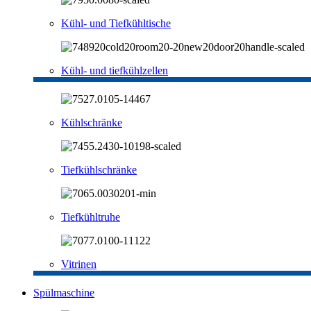
Kühl- und Tiefkühltische
Kühl- und tiefkühlzellen
Kühlschränke
Tiefkühlschränke
Tiefkühltruhe
Vitrinen
Spülmaschine