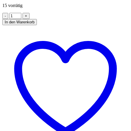
€ 20,00
€ 16,00.
15 vorrätig
ROST
LINKS/RECHTS
In den Warenkorb
SCHWARZ
FÜR
7072.1120
Menge