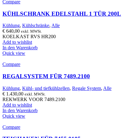
Compare
KÜHLSCHRANK EDELSTAHL 1 TÜR 200L
Kühlung
,
Kühlschränke
,
Alle
€
640,00
exkl. MWSt.
KOELKAST RVS HR200
Add to wishlist
In den Warenkorb
Quick view
Compare
REGALSYSTEM FÜR 7489.2100
Kühlung
,
Kühl- und tiefkühlzellen
,
Regale System
,
Alle
€
1.430,00
exkl. MWSt.
REKWERK VOOR 7489.2100
Add to wishlist
In den Warenkorb
Quick view
Compare