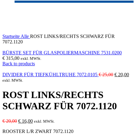
-20%
Click to enlarge
Startseite
Alle
ROST LINKS/RECHTS SCHWARZ FÜR
7072.1120
BÜRSTE SET FÜR GLASPOLIERMASCHINE 7531.0200
€
315,00
exkl. MWSt.
Back to products
Ursprüngli
Akt
DIVIDER FÜR TIEFKÜHLTRUHE 7072.0105
€
25,00
€
20,00
Preis
Pre
exkl. MWSt.
war:
ist:
€ 25,00
€ 2
ROST LINKS/RECHTS
SCHWARZ FÜR 7072.1120
Ursprünglicher
Aktueller
€
20,00
€
16,00
exkl. MWSt.
Preis
Preis
ROOSTER L/R ZWART 7072.1120
war:
ist: