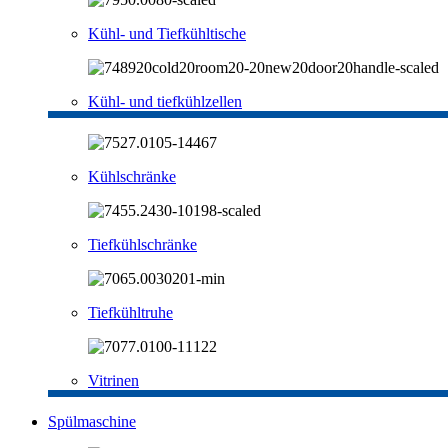
Kühl- und Tiefkühltische
Kühl- und tiefkühlzellen
Kühlschränke
Tiefkühlschränke
Tiefkühltruhe
Vitrinen
Spülmaschine