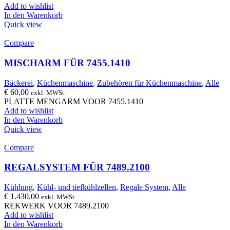
Add to wishlist
In den Warenkorb
Quick view
Compare
MISCHARM FÜR 7455.1410
Bäckerei
,
Küchenmaschine
,
Zubehören für Küchenmaschine
,
Alle
€
60,00
exkl. MWSt.
PLATTE MENGARM VOOR 7455.1410
Add to wishlist
In den Warenkorb
Quick view
Compare
REGALSYSTEM FÜR 7489.2100
Kühlung
,
Kühl- und tiefkühlzellen
,
Regale System
,
Alle
€
1.430,00
exkl. MWSt.
REKWERK VOOR 7489.2100
Add to wishlist
In den Warenkorb