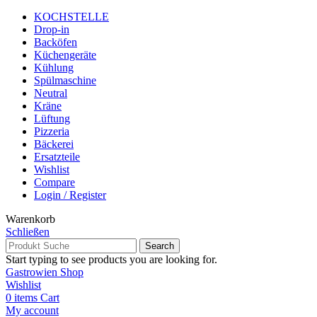
KOCHSTELLE
Drop-in
Backöfen
Küchengeräte
Kühlung
Spülmaschine
Neutral
Kräne
Lüftung
Pizzeria
Bäckerei
Ersatzteile
Wishlist
Compare
Login / Register
Warenkorb
Schließen
Search
Start typing to see products you are looking for.
Gastrowien Shop
Wishlist
0
items
Cart
My account