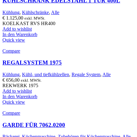
KÜHLSCHRANK EDELSTAHL 1 TÜR 400L
Kühlung
,
Kühlschränke
,
Alle
€
1.125,00
exkl. MWSt.
KOELKAST RVS HR400
Add to wishlist
In den Warenkorb
Quick view
Compare
REGALSYSTEM 1975
Kühlung
,
Kühl- und tiefkühlzellen
,
Regale System
,
Alle
€
656,00
exkl. MWSt.
REKWERK 1975
Add to wishlist
In den Warenkorb
Quick view
Compare
GARDE FÜR 7062.0200
Bäckerei
,
Küchenmaschine
,
Zubehören für Küchenmaschine
,
Alle