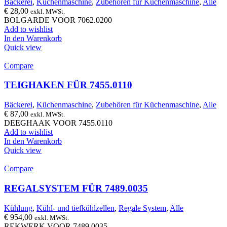
Bäckerei
,
Küchenmaschine
,
Zubehören für Küchenmaschine
,
Alle
€
28,00
exkl. MWSt.
BOLGARDE VOOR 7062.0200
Add to wishlist
In den Warenkorb
Quick view
Compare
TEIGHAKEN FÜR 7455.0110
Bäckerei
,
Küchenmaschine
,
Zubehören für Küchenmaschine
,
Alle
€
87,00
exkl. MWSt.
DEEGHAAK VOOR 7455.0110
Add to wishlist
In den Warenkorb
Quick view
Compare
REGALSYSTEM FÜR 7489.0035
Kühlung
,
Kühl- und tiefkühlzellen
,
Regale System
,
Alle
€
954,00
exkl. MWSt.
REKWERK VOOR 7489.0035