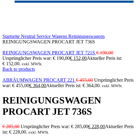
-20%
Click to enlarge
Startseite
Neutral
Service Wagens
Reinigungswagens
REINIGUNGSWAGEN PROCART JET 736S
REINIGUNGSWAGEN PROCART JET 721S
€
190,00
Ursprünglicher Preis war: € 190,00
€
152,00
Aktueller Preis ist:
€ 152,00.
exkl. MWSt.
Back to products
ABRÄUMWAGEN PROCART 221
€
455,00
Ursprünglicher Preis
war: € 455,00
€
364,00
Aktueller Preis ist: € 364,00.
exkl. MWSt.
REINIGUNGSWAGEN
PROCART JET 736S
€
285,00
Ursprünglicher Preis war: € 285,00
€
228,00
Aktueller Preis
ist: € 228,00.
exkl. MWSt.