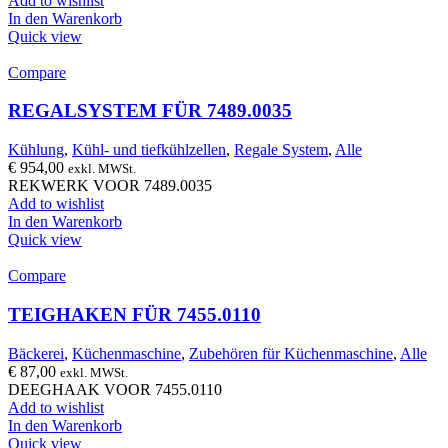
Add to wishlist
In den Warenkorb
Quick view
Compare
REGALSYSTEM FÜR 7489.0035
Kühlung
,
Kühl- und tiefkühlzellen
,
Regale System
,
Alle
€
954,00
exkl. MWSt.
REKWERK VOOR 7489.0035
Add to wishlist
In den Warenkorb
Quick view
Compare
TEIGHAKEN FÜR 7455.0110
Bäckerei
,
Küchenmaschine
,
Zubehören für Küchenmaschine
,
Alle
€
87,00
exkl. MWSt.
DEEGHAAK VOOR 7455.0110
Add to wishlist
In den Warenkorb
Quick view