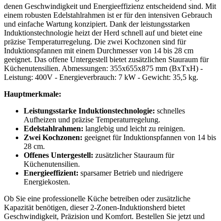
denen Geschwindigkeit und Energieeffizienz entscheidend sind. Mit
einem robusten Edelstahlrahmen ist er für den intensiven Gebrauch
und einfache Wartung konzipiert. Dank der leistungsstarken
Induktionstechnologie heizt der Herd schnell auf und bietet eine
präzise Temperaturregelung. Die zwei Kochzonen sind für
Induktionspfannen mit einem Durchmesser von 14 bis 28 cm
geeignet. Das offene Untergestell bietet zusätzlichen Stauraum für
Küchenutensilien. Abmessungen: 355x655x875 mm (BxTxH) -
Leistung: 400V - Energieverbrauch: 7 kW - Gewicht: 35,5 kg.
Hauptmerkmale:
Leistungsstarke Induktionstechnologie:
schnelles
Aufheizen und präzise Temperaturregelung.
Edelstahlrahmen:
langlebig und leicht zu reinigen.
Zwei Kochzonen:
geeignet für Induktionspfannen von 14 bis
28 cm.
Offenes Untergestell:
zusätzlicher Stauraum für
Küchenutensilien.
Energieeffizient:
sparsamer Betrieb und niedrigere
Energiekosten.
Ob Sie eine professionelle Küche betreiben oder zusätzliche
Kapazität benötigen, dieser 2-Zonen-Induktionsherd bietet
Geschwindigkeit, Präzision und Komfort. Bestellen Sie jetzt und