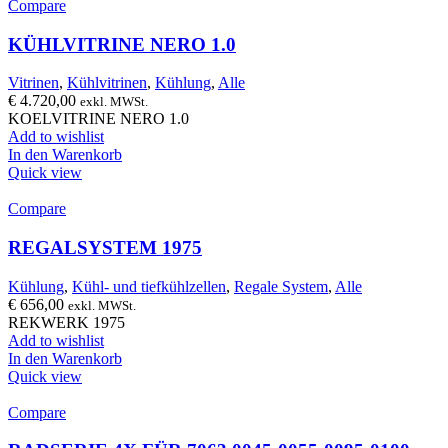
Compare
KÜHLVITRINE NERO 1.0
Vitrinen
,
Kühlvitrinen
,
Kühlung
,
Alle
€
4.720,00
exkl. MWSt.
KOELVITRINE NERO 1.0
Add to wishlist
In den Warenkorb
Quick view
Compare
REGALSYSTEM 1975
Kühlung
,
Kühl- und tiefkühlzellen
,
Regale System
,
Alle
€
656,00
exkl. MWSt.
REKWERK 1975
Add to wishlist
In den Warenkorb
Quick view
Compare