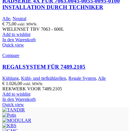
RADSERIE 4X FÜR 7063.0045-0055-0095-0100
INSTALLATION DURCH TECHNIKER
Alle
,
Neutral
€
75,00
exkl. MWSt.
WIELENSET TBV 7063 - 600L
Add to wishlist
In den Warenkorb
Quick view
Compare
REGALSYSTEM FÜR 7489.2105
Kühlung
,
Kühl- und tiefkühlzellen
,
Regale System
,
Alle
€
1.026,00
exkl. MWSt.
REKWERK VOOR 7489.2105
Add to wishlist
In den Warenkorb
Quick view