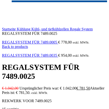
-25%
Click to enlarge
Startseite
Kühlung
Kühl- und tiefkühlzellen
Regale System
REGALSYSTEM FÜR 7489.0025
REGALSYSTEM FÜR 7489.0005
€
778,00
exkl. MWSt.
Back to products
REGALSYSTEM FÜR 7489.0035
€
954,00
exkl. MWSt.
REGALSYSTEM FÜR
7489.0025
€
1.042,00
Ursprünglicher Preis war: € 1.042,00
€
781,50
Aktueller
Preis ist: € 781,50.
exkl. MWSt.
REKWERK VOOR 7489.0025