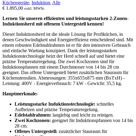
Küchengeräte
,
Induktion
,
Alle
€
1.895,00
exkl. MWSt.
Lernen Sie unseren effizienten und leistungsstarken 2-Zonen-
Induktionsherd mit offenem Untergestell kennen!
Dieser Induktionsherd ist die ideale Lösung für Profiküchen, in
denen Geschwindigkeit und Energieeffizienz entscheidend sind. Mit
einem robusten Edelstahlrahmen ist er für den intensiven Gebrauch
und einfache Wartung konzipiert. Dank der leistungsstarken
Induktionstechnologie heizt der Herd schnell auf und bietet eine
präzise Temperaturregelung. Die zwei Kochzonen sind für
Induktionspfannen mit einem Durchmesser von 14 bis 28 cm
geeignet. Das offene Untergestell bietet zusätzlichen Stauraum für
Küchenutensilien. Abmessungen: 355x655x875 mm (BxTxH) -
Leistung: 400V - Energieverbrauch: 7 kW - Gewicht: 35,5 kg.
Hauptmerkmale:
Leistungsstarke Induktionstechnologie:
schnelles
Aufheizen und präzise Temperaturregelung.
Edelstahlrahmen:
langlebig und leicht zu reinigen.
Zwei Kochzonen:
geeignet für Induktionspfannen von 14 bis
28 cm.
Offenes Untergestell:
zusätzlicher Stauraum für