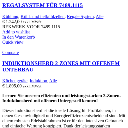
REGALSYSTEM FÜR 7489.1115
Kühlung
,
Kühl- und tiefkühlzellen
,
Regale System
,
Alle
€
1.242,00
exkl. MWSt.
REKWERK VOOR 7489.1115
Add to wishlist
In den Warenkorb
Quick view
Compare
INDUKTIONSHERD 2 ZONES MIT OFFENEM
UNTERBAU
Küchengeräte
,
Induktion
,
Alle
€
1.895,00
exkl. MWSt.
Lernen Sie unseren effizienten und leistungsstarken 2-Zonen-
Induktionsherd mit offenem Untergestell kennen!
Dieser Induktionsherd ist die ideale Lösung für Profiküchen, in
denen Geschwindigkeit und Energieeffizienz entscheidend sind. Mit
einem robusten Edelstahlrahmen ist er für den intensiven Gebrauch
und einfache Wartung konzipiert. Dank der leistungsstarken