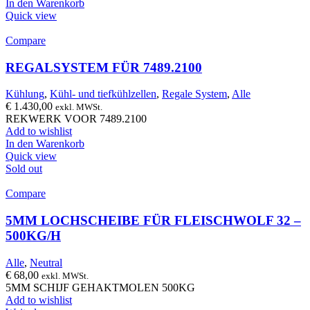
In den Warenkorb
Quick view
Compare
REGALSYSTEM FÜR 7489.2100
Kühlung
,
Kühl- und tiefkühlzellen
,
Regale System
,
Alle
€
1.430,00
exkl. MWSt.
REKWERK VOOR 7489.2100
Add to wishlist
In den Warenkorb
Quick view
Sold out
Compare
5MM LOCHSCHEIBE FÜR FLEISCHWOLF 32 –
500KG/H
Alle
,
Neutral
€
68,00
exkl. MWSt.
5MM SCHIJF GEHAKTMOLEN 500KG
Add to wishlist