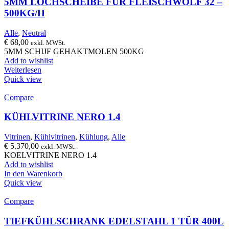
5MM LOCHSCHEIBE FÜR FLEISCHWOLF 32 –
500KG/H
Alle
,
Neutral
€
68,00
exkl. MWSt.
5MM SCHIJF GEHAKTMOLEN 500KG
Add to wishlist
Weiterlesen
Quick view
Compare
KÜHLVITRINE NERO 1.4
Vitrinen
,
Kühlvitrinen
,
Kühlung
,
Alle
€
5.370,00
exkl. MWSt.
KOELVITRINE NERO 1.4
Add to wishlist
In den Warenkorb
Quick view
Compare
TIEFKÜHLSCHRANK EDELSTAHL 1 TÜR 400L