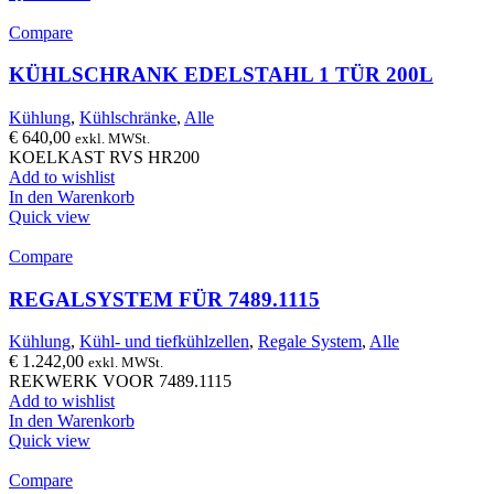
Compare
KÜHLSCHRANK EDELSTAHL 1 TÜR 200L
Kühlung
,
Kühlschränke
,
Alle
€
640,00
exkl. MWSt.
KOELKAST RVS HR200
Add to wishlist
In den Warenkorb
Quick view
Compare
REGALSYSTEM FÜR 7489.1115
Kühlung
,
Kühl- und tiefkühlzellen
,
Regale System
,
Alle
€
1.242,00
exkl. MWSt.
REKWERK VOOR 7489.1115
Add to wishlist
In den Warenkorb
Quick view
Compare