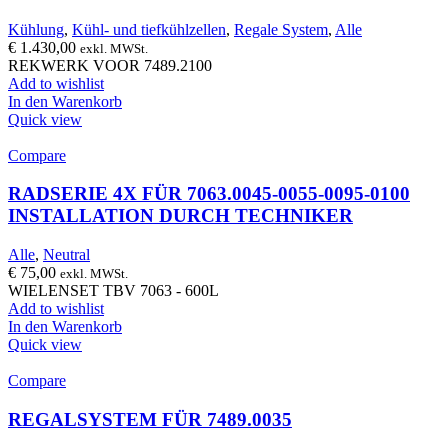
Kühlung
,
Kühl- und tiefkühlzellen
,
Regale System
,
Alle
€
1.430,00
exkl. MWSt.
REKWERK VOOR 7489.2100
Add to wishlist
In den Warenkorb
Quick view
Compare
RADSERIE 4X FÜR 7063.0045-0055-0095-0100
INSTALLATION DURCH TECHNIKER
Alle
,
Neutral
€
75,00
exkl. MWSt.
WIELENSET TBV 7063 - 600L
Add to wishlist
In den Warenkorb
Quick view
Compare
REGALSYSTEM FÜR 7489.0035