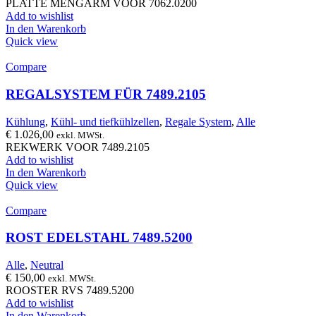
PLATTE MENGARM VOOR 7062.0200
Add to wishlist
In den Warenkorb
Quick view
Compare
REGALSYSTEM FÜR 7489.2105
Kühlung
,
Kühl- und tiefkühlzellen
,
Regale System
,
Alle
€
1.026,00
exkl. MWSt.
REKWERK VOOR 7489.2105
Add to wishlist
In den Warenkorb
Quick view
Compare
ROST EDELSTAHL 7489.5200
Alle
,
Neutral
€
150,00
exkl. MWSt.
ROOSTER RVS 7489.5200
Add to wishlist
In den Warenkorb