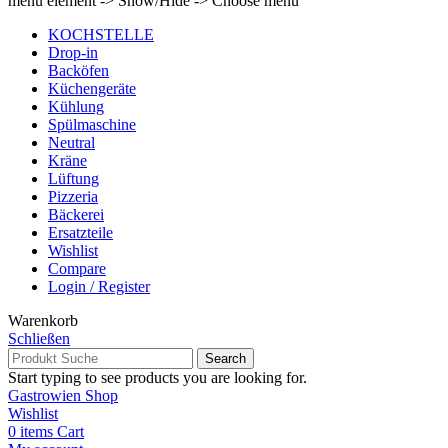
menu element -> Show/Hide -> Choose menu
KOCHSTELLE
Drop-in
Backöfen
Küchengeräte
Kühlung
Spülmaschine
Neutral
Kräne
Lüftung
Pizzeria
Bäckerei
Ersatzteile
Wishlist
Compare
Login / Register
Warenkorb
Schließen
Search
Start typing to see products you are looking for.
Gastrowien Shop
Wishlist
0
items
Cart