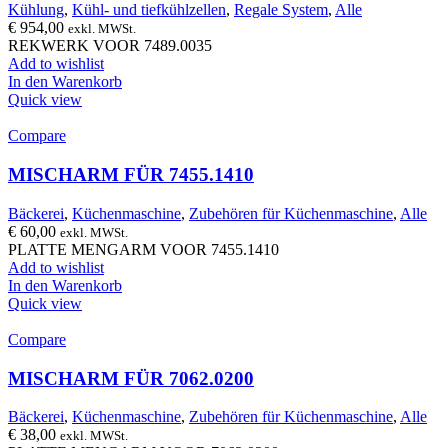
Kühlung
,
Kühl- und tiefkühlzellen
,
Regale System
,
Alle
€
954,00
exkl. MWSt.
REKWERK VOOR 7489.0035
Add to wishlist
In den Warenkorb
Quick view
Compare
MISCHARM FÜR 7455.1410
Bäckerei
,
Küchenmaschine
,
Zubehören für Küchenmaschine
,
Alle
€
60,00
exkl. MWSt.
PLATTE MENGARM VOOR 7455.1410
Add to wishlist
In den Warenkorb
Quick view
Compare
MISCHARM FÜR 7062.0200
Bäckerei
,
Küchenmaschine
,
Zubehören für Küchenmaschine
,
Alle
€
38,00
exkl. MWSt.