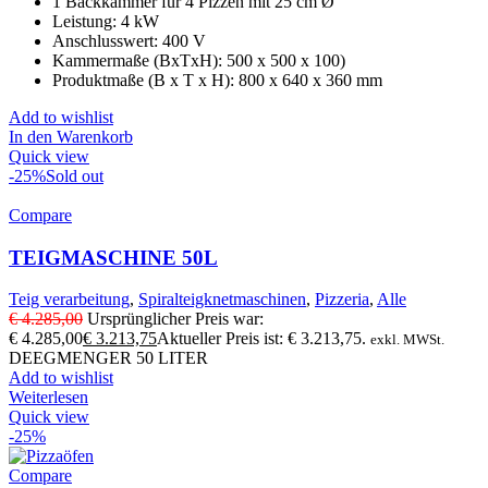
1 Backkammer für 4 Pizzen mit 25 cm Ø
Leistung: 4 kW
Anschlusswert: 400 V
Kammermaße (BxTxH): 500 x 500 x 100)
Produktmaße (B x T x H): 800 x 640 x 360 mm
Add to wishlist
In den Warenkorb
Quick view
-25%
Sold out
Compare
TEIGMASCHINE 50L
Teig verarbeitung
,
Spiralteigknetmaschinen
,
Pizzeria
,
Alle
€
4.285,00
Ursprünglicher Preis war:
€ 4.285,00
€
3.213,75
Aktueller Preis ist: € 3.213,75.
exkl. MWSt.
DEEGMENGER 50 LITER
Add to wishlist
Weiterlesen
Quick view
-25%
Compare