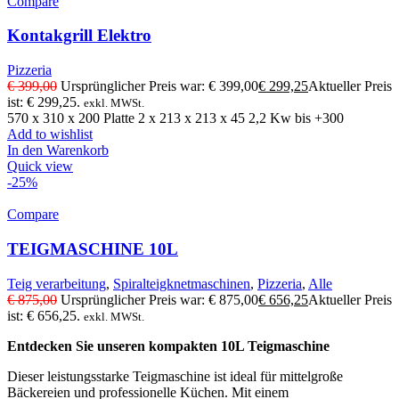
Compare
Kontakgrill Elektro
Pizzeria
€
399,00
Ursprünglicher Preis war: € 399,00
€
299,25
Aktueller Preis
ist: € 299,25.
exkl. MWSt.
570 x 310 x 200 Platte 2 x 213 x 213 x 45 2,2 Kw bis +300
Add to wishlist
In den Warenkorb
Quick view
-25%
Compare
TEIGMASCHINE 10L
Teig verarbeitung
,
Spiralteigknetmaschinen
,
Pizzeria
,
Alle
€
875,00
Ursprünglicher Preis war: € 875,00
€
656,25
Aktueller Preis
ist: € 656,25.
exkl. MWSt.
Entdecken Sie unseren kompakten 10L Teigmaschine
Dieser leistungsstarke Teigmaschine ist ideal für mittelgroße
Bäckereien und professionelle Küchen. Mit einem