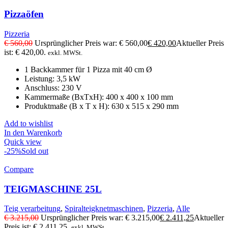
Pizzaöfen
Pizzeria
€
560,00
Ursprünglicher Preis war: € 560,00
€
420,00
Aktueller Preis
ist: € 420,00.
exkl. MWSt.
1 Backkammer für 1 Pizza mit 40 cm Ø
Leistung: 3,5 kW
Anschluss: 230 V
Kammermaße (BxTxH): 400 x 400 x 100 mm
Produktmaße (B x T x H): 630 x 515 x 290 mm
Add to wishlist
In den Warenkorb
Quick view
-25%
Sold out
Compare
TEIGMASCHINE 25L
Teig verarbeitung
,
Spiralteigknetmaschinen
,
Pizzeria
,
Alle
€
3.215,00
Ursprünglicher Preis war: € 3.215,00
€
2.411,25
Aktueller
Preis ist: € 2.411,25.
exkl. MWSt.