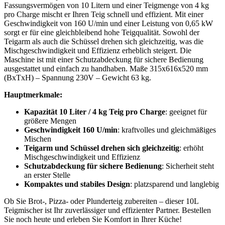
Fassungsvermögen von 10 Litern und einer Teigmenge von 4 kg
pro Charge mischt er Ihren Teig schnell und effizient. Mit einer
Geschwindigkeit von 160 U/min und einer Leistung von 0,65 kW
sorgt er für eine gleichbleibend hohe Teigqualität. Sowohl der
Teigarm als auch die Schüssel drehen sich gleichzeitig, was die
Mischgeschwindigkeit und Effizienz erheblich steigert. Die
Maschine ist mit einer Schutzabdeckung für sichere Bedienung
ausgestattet und einfach zu handhaben. Maße 315x616x520 mm
(BxTxH) – Spannung 230V – Gewicht 63 kg.
Hauptmerkmale:
Kapazität 10 Liter / 4 kg Teig pro Charge
: geeignet für
größere Mengen
Geschwindigkeit 160 U/min
: kraftvolles und gleichmäßiges
Mischen
Teigarm und Schüssel drehen sich gleichzeitig
: erhöht
Mischgeschwindigkeit und Effizienz
Schutzabdeckung für sichere Bedienung
: Sicherheit steht
an erster Stelle
Kompaktes und stabiles Design
: platzsparend und langlebig
Ob Sie Brot-, Pizza- oder Plunderteig zubereiten – dieser 10L
Teigmischer ist Ihr zuverlässiger und effizienter Partner. Bestellen
Sie noch heute und erleben Sie Komfort in Ihrer Küche!