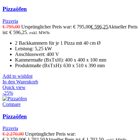
Pizzaöfen
Pizzeria
€
795,00
Ursprünglicher Preis war: € 795,00
€
596,25
Aktueller Preis
ist: € 596,25.
exkl. MWSt.
2 Backkammern für je 1 Pizza mit 40 cm Ø
Leistung: 5,25 kW
Anschlusswert: 400 V
Kammermaße (BxTxH): 400 x 400 x 100 mm
Produktmaße (BxTxH): 630 x 510 x 390 mm
Add to wishlist
In den Warenkorb
Quick view
-25%
Compare
Pizzaöfen
Pizzeria
€
2.270,00
Ursprünglicher Preis war:
€ 2.270,00
€
1.702,50
Aktueller Preis ist: € 1.702,50.
exkl. MWSt.