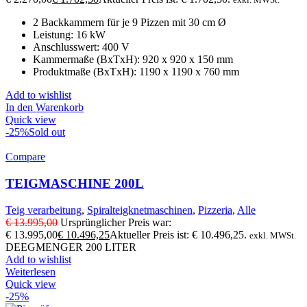
2 Backkammern für je 9 Pizzen mit 30 cm Ø
Leistung: 16 kW
Anschlusswert: 400 V
Kammermaße (BxTxH): 920 x 920 x 150 mm
Produktmaße (BxTxH): 1190 x 1190 x 760 mm
Add to wishlist
In den Warenkorb
Quick view
-25%
Sold out
Compare
TEIGMASCHINE 200L
Teig verarbeitung
,
Spiralteigknetmaschinen
,
Pizzeria
,
Alle
€
13.995,00
Ursprünglicher Preis war:
€ 13.995,00
€
10.496,25
Aktueller Preis ist: € 10.496,25.
exkl. MWSt.
DEEGMENGER 200 LITER
Add to wishlist
Weiterlesen
Quick view
-25%