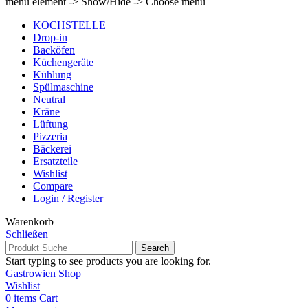
menu element -> Show/Hide -> Choose menu
KOCHSTELLE
Drop-in
Backöfen
Küchengeräte
Kühlung
Spülmaschine
Neutral
Kräne
Lüftung
Pizzeria
Bäckerei
Ersatzteile
Wishlist
Compare
Login / Register
Warenkorb
Schließen
Search
Start typing to see products you are looking for.
Gastrowien Shop
Wishlist
0
items
Cart