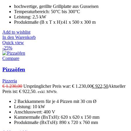
hochwertige, gerillte Grillplatte aus Gusseisen
Temperaturbereich: 50°C bis 300°C
Leistung: 2,5 kW
Produktmaße (B x T x H):41 x 500 x 300 m
Add to wishlist
In den Warenkorb
Quick view
-25%
Compare
Pizzaöfen
Pizzeria
€
1.230,00
Ursprünglicher Preis war: € 1.230,00
€
922,50
Aktueller
Preis ist: € 922,50.
exkl. MWSt.
2 Backkammern für je 4 Pizzen mit 30 cm Ø
Leistung: 10 kW
Anschlusswert: 400 V
Kammermaße (BxTxH): 620 x 620 x 150 mm
Produktmaße (BxTxH): 890 x 720 x 760 mm