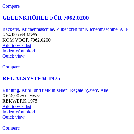
Compare
GELENKHÖHLE FÜR 7062.0200
Bäckerei
,
Küchenmaschine
,
Zubehören für Küchenmaschine
,
Alle
€
54,00
exkl. MWSt.
KOM VOOR 7062.0200
Add to wishlist
In den Warenkorb
Quick view
Compare
REGALSYSTEM 1975
Kühlung
,
Kühl- und tiefkühlzellen
,
Regale System
,
Alle
€
656,00
exkl. MWSt.
REKWERK 1975
Add to wishlist
In den Warenkorb
Quick view
Compare