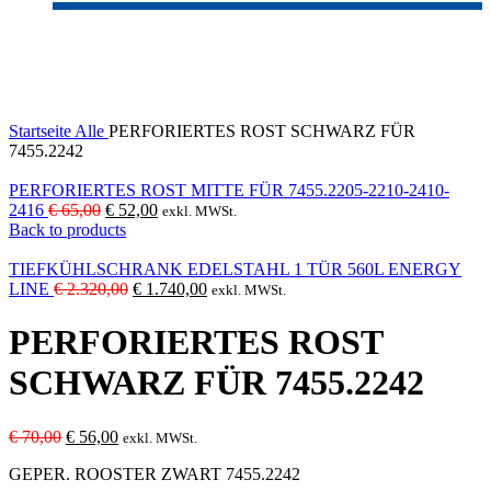
-20%
Click to enlarge
Startseite
Alle
PERFORIERTES ROST SCHWARZ FÜR
7455.2242
PERFORIERTES ROST MITTE FÜR 7455.2205-2210-2410-
Ursprünglicher
Aktueller
2416
€
65,00
€
52,00
exkl. MWSt.
Preis
Preis
Back to products
war:
ist:
€ 65,00
€ 52,00.
TIEFKÜHLSCHRANK EDELSTAHL 1 TÜR 560L ENERGY
Ursprünglicher
Aktueller
LINE
€
2.320,00
€
1.740,00
exkl. MWSt.
Preis
Preis
war:
ist:
PERFORIERTES ROST
€ 2.320,00
€ 1.740,00.
SCHWARZ FÜR 7455.2242
Ursprünglicher
Aktueller
€
70,00
€
56,00
exkl. MWSt.
Preis
Preis
GEPER. ROOSTER ZWART 7455.2242
war:
ist: