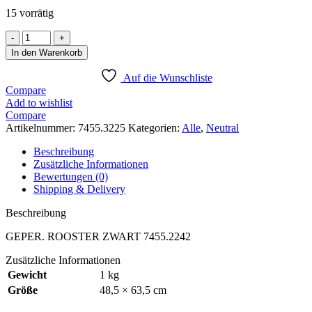
€ 70,00
€ 56,00.
15 vorrätig
PERFORIERTES
ROST
In den Warenkorb
SCHWARZ
FÜR
Auf die Wunschliste
7455.2242
Compare
Menge
Add to wishlist
Compare
Artikelnummer:
7455.3225
Kategorien:
Alle
,
Neutral
Beschreibung
Zusätzliche Informationen
Bewertungen (0)
Shipping & Delivery
Beschreibung
GEPER. ROOSTER ZWART 7455.2242
Zusätzliche Informationen
Gewicht
1 kg
Größe
48,5 × 63,5 cm