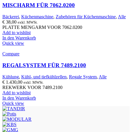
MISCHARM FÜR 7062.0200
Bäckerei
,
Küchenmaschine
,
Zubehören für Küchenmaschine
,
Alle
€
38,00
exkl. MWSt.
PLATTE MENGARM VOOR 7062.0200
Add to wishlist
In den Warenkorb
Quick view
Compare
REGALSYSTEM FÜR 7489.2100
Kühlung
,
Kühl- und tiefkühlzellen
,
Regale System
,
Alle
€
1.430,00
exkl. MWSt.
REKWERK VOOR 7489.2100
Add to wishlist
In den Warenkorb
Quick view