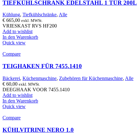
TIEFKÜHLSCHRANK EDELSTAHL 1 TÜR 200L
Kühlung
,
Tiefkühlschränke
,
Alle
€
665,00
exkl. MWSt.
VRIESKAST RVS HF200
Add to wishlist
In den Warenkorb
Quick view
Compare
TEIGHAKEN FÜR 7455.1410
Bäckerei
,
Küchenmaschine
,
Zubehören für Küchenmaschine
,
Alle
€
60,00
exkl. MWSt.
DEEGHAAK VOOR 7455.1410
Add to wishlist
In den Warenkorb
Quick view
Compare
KÜHLVITRINE NERO 1.0