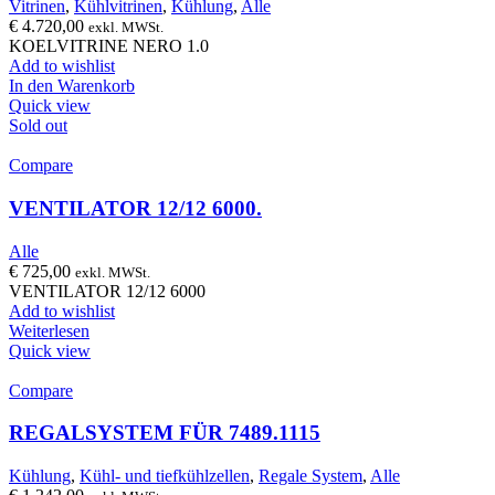
Vitrinen
,
Kühlvitrinen
,
Kühlung
,
Alle
€
4.720,00
exkl. MWSt.
KOELVITRINE NERO 1.0
Add to wishlist
In den Warenkorb
Quick view
Sold out
Compare
VENTILATOR 12/12 6000.
Alle
€
725,00
exkl. MWSt.
VENTILATOR 12/12 6000
Add to wishlist
Weiterlesen
Quick view
Compare
REGALSYSTEM FÜR 7489.1115
Kühlung
,
Kühl- und tiefkühlzellen
,
Regale System
,
Alle