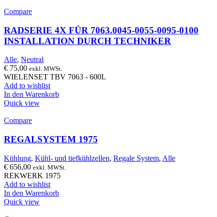
Compare
RADSERIE 4X FÜR 7063.0045-0055-0095-0100
INSTALLATION DURCH TECHNIKER
Alle
,
Neutral
€
75,00
exkl. MWSt.
WIELENSET TBV 7063 - 600L
Add to wishlist
In den Warenkorb
Quick view
Compare
REGALSYSTEM 1975
Kühlung
,
Kühl- und tiefkühlzellen
,
Regale System
,
Alle
€
656,00
exkl. MWSt.
REKWERK 1975
Add to wishlist
In den Warenkorb
Quick view