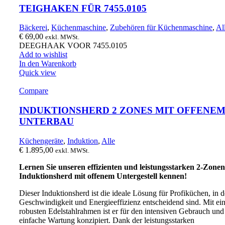
TEIGHAKEN FÜR 7455.0105
Bäckerei
,
Küchenmaschine
,
Zubehören für Küchenmaschine
,
Al
€
69,00
exkl. MWSt.
DEEGHAAK VOOR 7455.0105
Add to wishlist
In den Warenkorb
Quick view
Compare
INDUKTIONSHERD 2 ZONES MIT OFFENE
UNTERBAU
Küchengeräte
,
Induktion
,
Alle
€
1.895,00
exkl. MWSt.
Lernen Sie unseren effizienten und leistungsstarken 2-Zonen
Induktionsherd mit offenem Untergestell kennen!
Dieser Induktionsherd ist die ideale Lösung für Profiküchen, in 
Geschwindigkeit und Energieeffizienz entscheidend sind. Mit e
robusten Edelstahlrahmen ist er für den intensiven Gebrauch und
einfache Wartung konzipiert. Dank der leistungsstarken