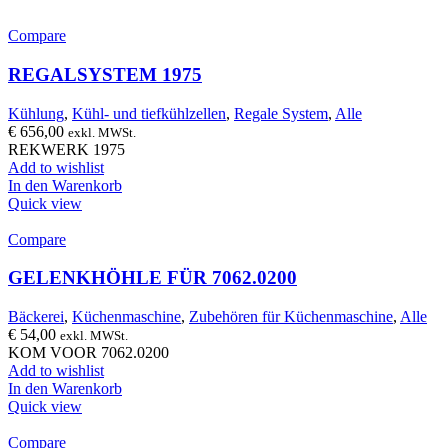
Compare
REGALSYSTEM 1975
Kühlung
,
Kühl- und tiefkühlzellen
,
Regale System
,
Alle
€
656,00
exkl. MWSt.
REKWERK 1975
Add to wishlist
In den Warenkorb
Quick view
Compare
GELENKHÖHLE FÜR 7062.0200
Bäckerei
,
Küchenmaschine
,
Zubehören für Küchenmaschine
,
Alle
€
54,00
exkl. MWSt.
KOM VOOR 7062.0200
Add to wishlist
In den Warenkorb
Quick view
Compare