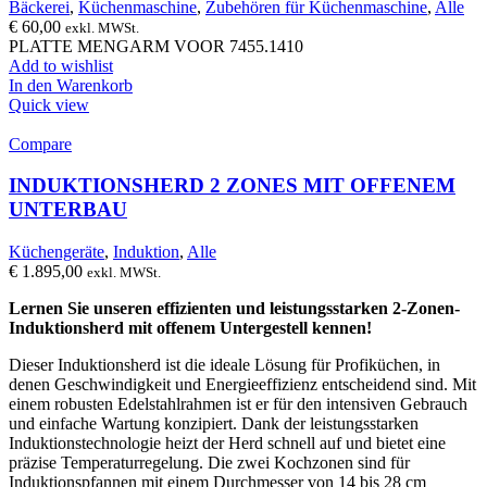
Bäckerei
,
Küchenmaschine
,
Zubehören für Küchenmaschine
,
Alle
€
60,00
exkl. MWSt.
PLATTE MENGARM VOOR 7455.1410
Add to wishlist
In den Warenkorb
Quick view
Compare
INDUKTIONSHERD 2 ZONES MIT OFFENEM
UNTERBAU
Küchengeräte
,
Induktion
,
Alle
€
1.895,00
exkl. MWSt.
Lernen Sie unseren effizienten und leistungsstarken 2-Zonen-
Induktionsherd mit offenem Untergestell kennen!
Dieser Induktionsherd ist die ideale Lösung für Profiküchen, in
denen Geschwindigkeit und Energieeffizienz entscheidend sind. Mit
einem robusten Edelstahlrahmen ist er für den intensiven Gebrauch
und einfache Wartung konzipiert. Dank der leistungsstarken
Induktionstechnologie heizt der Herd schnell auf und bietet eine
präzise Temperaturregelung. Die zwei Kochzonen sind für
Induktionspfannen mit einem Durchmesser von 14 bis 28 cm