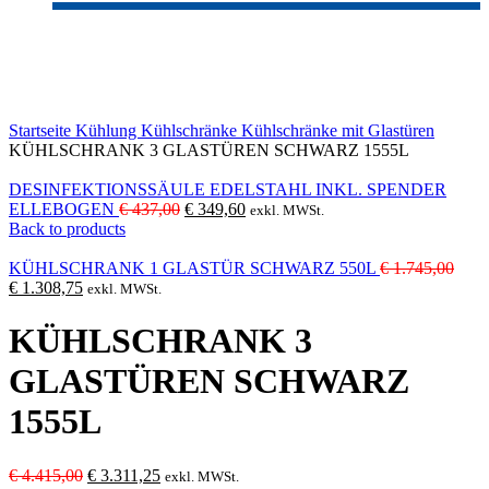
-25%
Sold out
Click to enlarge
Startseite
Kühlung
Kühlschränke
Kühlschränke mit Glastüren
KÜHLSCHRANK 3 GLASTÜREN SCHWARZ 1555L
DESINFEKTIONSSÄULE EDELSTAHL INKL. SPENDER
Ursprünglicher
Aktueller
ELLEBOGEN
€
437,00
€
349,60
exkl. MWSt.
Preis
Preis
Back to products
war:
ist:
€ 437,00
€ 349,60.
Ursp
KÜHLSCHRANK 1 GLASTÜR SCHWARZ 550L
€
1.745,00
Aktueller
Preis
€
1.308,75
exkl. MWSt.
Preis
war:
ist:
€ 1.
KÜHLSCHRANK 3
€ 1.308,75.
GLASTÜREN SCHWARZ
1555L
Ursprünglicher
Aktueller
€
4.415,00
€
3.311,25
exkl. MWSt.