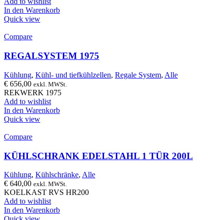
Add to wishlist
In den Warenkorb
Quick view
Compare
REGALSYSTEM 1975
Kühlung
,
Kühl- und tiefkühlzellen
,
Regale System
,
Alle
€
656,00
exkl. MWSt.
REKWERK 1975
Add to wishlist
In den Warenkorb
Quick view
Compare
KÜHLSCHRANK EDELSTAHL 1 TÜR 200L
Kühlung
,
Kühlschränke
,
Alle
€
640,00
exkl. MWSt.
KOELKAST RVS HR200
Add to wishlist
In den Warenkorb
Quick view