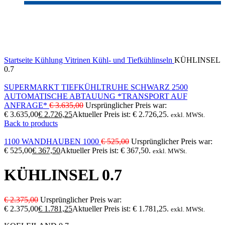
-25%
Click to enlarge
Startseite
Kühlung
Vitrinen
Kühl- und Tiefkühlinseln
KÜHLINSEL
0.7
SUPERMARKT TIEFKÜHLTRUHE SCHWARZ 2500
AUTOMATISCHE ABTAUUNG *TRANSPORT AUF
ANFRAGE*
€
3.635,00
Ursprünglicher Preis war:
€ 3.635,00
€
2.726,25
Aktueller Preis ist: € 2.726,25.
exkl. MWSt.
Back to products
1100 WANDHAUBEN 1000
€
525,00
Ursprünglicher Preis war:
€ 525,00
€
367,50
Aktueller Preis ist: € 367,50.
exkl. MWSt.
KÜHLINSEL 0.7
€
2.375,00
Ursprünglicher Preis war:
€ 2.375,00
€
1.781,25
Aktueller Preis ist: € 1.781,25.
exkl. MWSt.