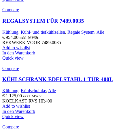
Compare
REGALSYSTEM FÜR 7489.0035
Kühlung
,
Kühl- und tiefkühlzellen
,
Regale System
,
Alle
€
954,00
exkl. MWSt.
REKWERK VOOR 7489.0035
Add to wishlist
In den Warenkorb
Quick view
Compare
KÜHLSCHRANK EDELSTAHL 1 TÜR 400L
Kühlung
,
Kühlschränke
,
Alle
€
1.125,00
exkl. MWSt.
KOELKAST RVS HR400
Add to wishlist
In den Warenkorb
Quick view
Compare