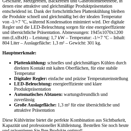
Geschäfte, Metzgereien, Bäckereien und Gastronomiebetriebe, in
denen eine attraktive und gleichmäßige Produktpräsentation
entscheidend ist. Dank der fortschrittlichen Plattenkühlung bleiben
die Produkte schnell und gleichmäßig bei der idealen Temperatur
von -1/+7 °C, während Kondensation minimiert wird. Der digitale
Regler und die LED-Beleuchtung sorgen für eine energieeffiziente
und übersichtliche Präsentation. Abmessungen: 1945x1070x1200
mm (LxBxH) – Leistung: 1,7 kW – Temperatur: -1/+7 °C – Inhalt:
804 Liter – Auslagefläche: 1,3 m² – Gewicht: 301 kg.
Hauptmerkmale:
Plattenkühlung:
schnelles und gleichmäßiges Kühlen durch
direkten Kontakt mit kalten Oberflächen, für eine stabile
Temperatur
Digitaler Regler:
einfache und präzise Temperatureinstellung
LED-Beleuchtung:
energieeffiziente und klare
Produktpräsentation
Automatisches Abtauen:
wartungsfreundlich und
zuverlässig
Große Auslagefläche:
1,3 m² für eine übersichtliche und
attraktive Präsentation
Diese Kühlvitrine bietet die perfekte Kombination aus Sichtbarkeit,
Kapazität und professioneller Kühlleistung. Bestellen Sie noch heute
und präsentieren Sie Ihre Produkte optimal!