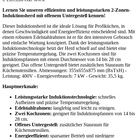
Lernen Sie unseren effizienten und leistungsstarken 2-Zonen-
Induktionsherd mit offenem Untergestell kennen!
Dieser Induktionsherd ist die ideale Lösung für Profiküchen, in
denen Geschwindigkeit und Energieeffizienz entscheidend sind. Mit
einem robusten Edelstahlrahmen ist er für den intensiven Gebrauch
und einfache Wartung konzipiert. Dank der leistungsstarken
Induktionstechnologie heizt der Herd schnell auf und bietet eine
präzise Temperaturregelung. Die zwei Kochzonen sind für
Induktionspfannen mit einem Durchmesser von 14 bis 28 cm
geeignet. Das offene Untergestell bietet zusätzlichen Stauraum für
Küchenutensilien. Abmessungen: 355x655x875 mm (BxTxH) -
Leistung: 400V - Energieverbrauch: 7 kW - Gewicht: 35,5 kg.
Hauptmerkmale:
Leistungsstarke Induktionstechnologie:
schnelles
Aufheizen und präzise Temperaturregelung.
Edelstahlrahmen:
langlebig und leicht zu reinigen.
Zwei Kochzonen:
geeignet für Induktionspfannen von 14 bis
28 cm.
Offenes Untergestell:
zusätzlicher Stauraum für
Küchenutensilien.
Energieeffizient:
sparsamer Betrieb und niedrigere