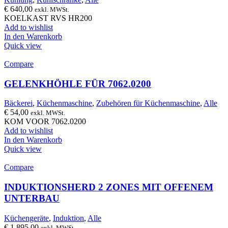
€
640,00
exkl. MWSt.
KOELKAST RVS HR200
Add to wishlist
In den Warenkorb
Quick view
Compare
GELENKHÖHLE FÜR 7062.0200
Bäckerei
,
Küchenmaschine
,
Zubehören für Küchenmaschine
,
Alle
€
54,00
exkl. MWSt.
KOM VOOR 7062.0200
Add to wishlist
In den Warenkorb
Quick view
Compare
INDUKTIONSHERD 2 ZONES MIT OFFENEM
UNTERBAU
Küchengeräte
,
Induktion
,
Alle
€
1.895,00
exkl. MWSt.