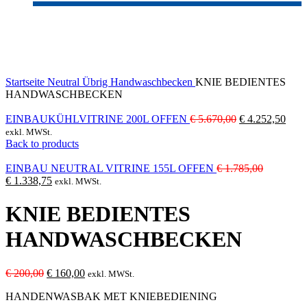
-20%
Click to enlarge
Startseite
Neutral
Übrig
Handwaschbecken
KNIE BEDIENTES
HANDWASCHBECKEN
Ursprünglicher
Aktu
EINBAUKÜHLVITRINE 200L OFFEN
€
5.670,00
€
4.252,50
Preis
Preis
exkl. MWSt.
war:
ist:
Back to products
€ 5.670,00
€ 4.
Ursprüngl
EINBAU NEUTRAL VITRINE 155L OFFEN
€
1.785,00
Aktueller
Preis
€
1.338,75
exkl. MWSt.
Preis
war:
ist:
€ 1.785,0
KNIE BEDIENTES
€ 1.338,75.
HANDWASCHBECKEN
Ursprünglicher
Aktueller
€
200,00
€
160,00
exkl. MWSt.
Preis
Preis
HANDENWASBAK MET KNIEBEDIENING
war:
ist: