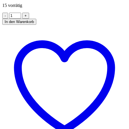
€ 200,00
€ 160,00.
15 vorrätig
KNIE
BEDIENTES
In den Warenkorb
HANDWASCHBECKEN
Menge