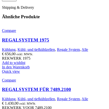
Shipping & Delivery
Ähnliche Produkte
Compare
REGALSYSTEM 1975
Kühlung
,
Kühl- und tiefkühlzellen
,
Regale System
,
Alle
€
656,00
exkl. MWSt.
REKWERK 1975
Add to wishlist
In den Warenkorb
Quick view
Compare
REGALSYSTEM FÜR 7489.2100
Kühlung
,
Kühl- und tiefkühlzellen
,
Regale System
,
Alle
€
1.430,00
exkl. MWSt.
REKWERK VOOR 7489.2100