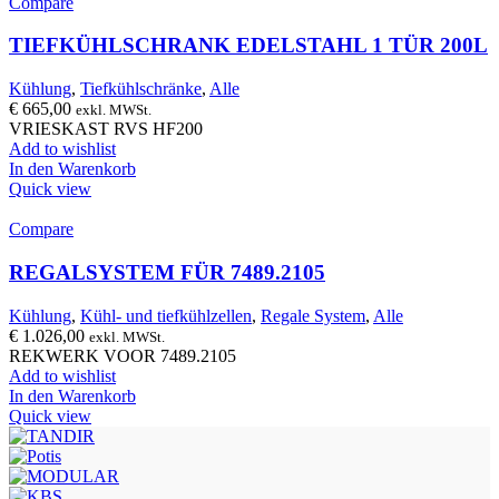
Compare
TIEFKÜHLSCHRANK EDELSTAHL 1 TÜR 200L
Kühlung
,
Tiefkühlschränke
,
Alle
€
665,00
exkl. MWSt.
VRIESKAST RVS HF200
Add to wishlist
In den Warenkorb
Quick view
Compare
REGALSYSTEM FÜR 7489.2105
Kühlung
,
Kühl- und tiefkühlzellen
,
Regale System
,
Alle
€
1.026,00
exkl. MWSt.
REKWERK VOOR 7489.2105
Add to wishlist
In den Warenkorb
Quick view