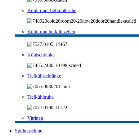
Kühl- und Tiefkühltische
Kühl- und tiefkühlzellen
Kühlschränke
Tiefkühlschränke
Tiefkühltruhe
Vitrinen
Spülmaschine