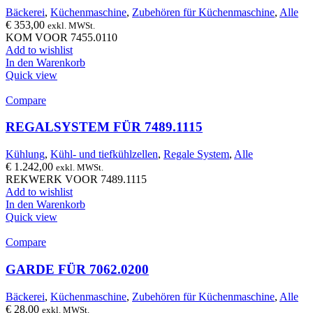
Bäckerei
,
Küchenmaschine
,
Zubehören für Küchenmaschine
,
Alle
€
353,00
exkl. MWSt.
KOM VOOR 7455.0110
Add to wishlist
In den Warenkorb
Quick view
Compare
REGALSYSTEM FÜR 7489.1115
Kühlung
,
Kühl- und tiefkühlzellen
,
Regale System
,
Alle
€
1.242,00
exkl. MWSt.
REKWERK VOOR 7489.1115
Add to wishlist
In den Warenkorb
Quick view
Compare
GARDE FÜR 7062.0200
Bäckerei
,
Küchenmaschine
,
Zubehören für Küchenmaschine
,
Alle
€
28,00
exkl. MWSt.