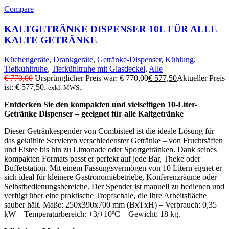
Compare
KALTGETRÄNKE DISPENSER 10L FÜR ALLE
KALTE GETRÄNKE
Küchengeräte
,
Drankgeräte
,
Getränke-Dispenser
,
Kühlung
,
Tiefkühltruhe
,
Tiefkühltruhe mit Glasdeckel
,
Alle
€
770,00
Ursprünglicher Preis war: € 770,00
€
577,50
Aktueller Preis
ist: € 577,50.
exkl. MWSt.
Entdecken Sie den kompakten und vielseitigen 10-Liter-
Getränke Dispenser – geeignet für alle Kaltgetränke
Dieser Getränkespender von Combisteel ist die ideale Lösung für
das gekühlte Servieren verschiedenster Getränke – von Fruchtsäften
und Eistee bis hin zu Limonade oder Sportgetränken. Dank seines
kompakten Formats passt er perfekt auf jede Bar, Theke oder
Buffetstation. Mit einem Fassungsvermögen von 10 Litern eignet er
sich ideal für kleinere Gastronomiebetriebe, Konferenzräume oder
Selbstbedienungsbereiche. Der Spender ist manuell zu bedienen und
verfügt über eine praktische Tropfschale, die Ihre Arbeitsfläche
sauber hält. Maße: 250x390x700 mm (BxTxH) – Verbrauch: 0,35
kW – Temperaturbereich: +3/+10ºC – Gewicht: 18 kg.