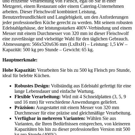
und effiziente Verarbeitung von Fleisch, egal ob Sie in einer
Metzgerei, einem Restaurant oder einem Catering-Unternehmen
arbeiten. Dieser Fleischwolf kombiniert Leistung,
Benutzerfreundlichkeit und Langlebigkeit, um den Anforderungen
jeder professionellen Küche gerecht zu werden. Mit seinem robusten
Edelstahlgehäuse, der leistungsstarken 400V-Verbindung und einem
Messer mit einem Durchmesser von 320 mm ist dieser Fleischwolf
eine zuverlässige und vielseitige Wahl für den täglichen Gebrauch.
Abmessungen: 566x520x636 mm (LxBxH) – Leistung: 1,5 kW –
Kapazität: 500 kg pro Stunde – Gewicht: 65 kg.
Hauptmerkmale:
Hohe Kapazität:
Verarbeiten Sie bis zu 500 kg Fleisch pro Stunde,
ideal für belebte Küchen.
Robustes Design:
Vollständig aus Edelstahl gefertigt für eine
lange Lebensdauer und einfache Wartung.
Flexible Verarbeitung:
Wird mit 4 Schneidplatten (3, 5, 9
und 16 mm) für verschiedene Anwendungen geliefert.
Präzision:
Ausgestattet mit einem Messer von 320 mm
Durchmesser für eine präzise und gleichmäßige Verarbeitung.
Verfügbar in mehreren Varianten:
Wählen Sie aus
Varianten, die Ihren Bedürfnissen entsprechen, von kleineren
Kapazitäten bis hin zu dieser professionellen Version mit 500
kg pro Stunde (400V).