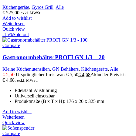
Küchengeräte
,
Gyros Grill
,
Alle
€
525,00
exkl. MWSt.
Add to wishlist
Weiterlesen
Quick view
-15%
Sold out
Compare
Gastronormbehälter PROFI GN 1/3 – 20
Kleine Küchenutensilien
,
GN Behälters
,
Küchengeräte
,
Alle
€
5,50
Ursprünglicher Preis war: € 5,50
€
4,68
Aktueller Preis ist:
€ 4,68.
exkl. MWSt.
Edelstahl-Ausführung
Universell einsetzbar
Produktmaße (B x T x H): 176 x 20 x 325 mm
Add to wishlist
Weiterlesen
Quick view
Compare