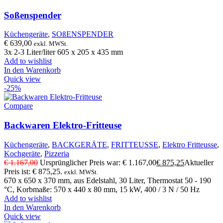
Soßenspender
Küchengeräte
,
SOßENSPENDER
€
639,00
exkl. MWSt.
3x 2-3 Liter/liter 605 x 205 x 435 mm
Add to wishlist
In den Warenkorb
Quick view
-25%
Compare
Backwaren Elektro-Fritteuse
Küchengeräte
,
BACKGERÄTE
,
FRITTEUSSE
,
Elektro Fritteusse
,
Kochgeräte
,
Pizzeria
€
1.167,00
Ursprünglicher Preis war: € 1.167,00
€
875,25
Aktueller
Preis ist: € 875,25.
exkl. MWSt.
670 x 650 x 370 mm, aus Edelstahl, 30 Liter, Thermostat 50 - 190
°C, Korbmaße: 570 x 440 x 80 mm, 15 kW, 400 / 3 N / 50 Hz
Add to wishlist
In den Warenkorb
Quick view