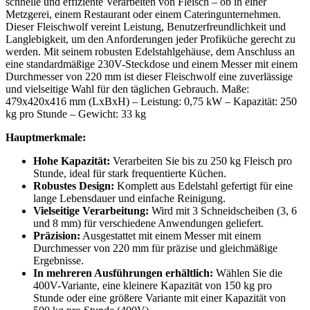
schnelle und effiziente Verarbeiten von Fleisch – ob in einer
Metzgerei, einem Restaurant oder einem Cateringunternehmen.
Dieser Fleischwolf vereint Leistung, Benutzerfreundlichkeit und
Langlebigkeit, um den Anforderungen jeder Profiküche gerecht zu
werden. Mit seinem robusten Edelstahlgehäuse, dem Anschluss an
eine standardmäßige 230V-Steckdose und einem Messer mit einem
Durchmesser von 220 mm ist dieser Fleischwolf eine zuverlässige
und vielseitige Wahl für den täglichen Gebrauch. Maße:
479x420x416 mm (LxBxH) – Leistung: 0,75 kW – Kapazität: 250
kg pro Stunde – Gewicht: 33 kg
Hauptmerkmale:
Hohe Kapazität:
Verarbeiten Sie bis zu 250 kg Fleisch pro
Stunde, ideal für stark frequentierte Küchen.
Robustes Design:
Komplett aus Edelstahl gefertigt für eine
lange Lebensdauer und einfache Reinigung.
Vielseitige Verarbeitung:
Wird mit 3 Schneidscheiben (3, 6
und 8 mm) für verschiedene Anwendungen geliefert.
Präzision:
Ausgestattet mit einem Messer mit einem
Durchmesser von 220 mm für präzise und gleichmäßige
Ergebnisse.
In mehreren Ausführungen erhältlich:
Wählen Sie die
400V-Variante, eine kleinere Kapazität von 150 kg pro
Stunde oder eine größere Variante mit einer Kapazität von