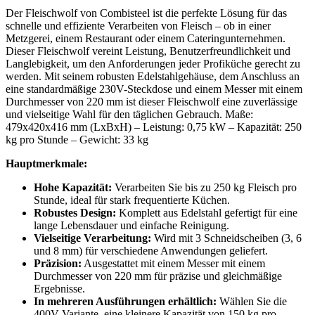
Der Fleischwolf von Combisteel ist die perfekte Lösung für das
schnelle und effiziente Verarbeiten von Fleisch – ob in einer
Metzgerei, einem Restaurant oder einem Cateringunternehmen.
Dieser Fleischwolf vereint Leistung, Benutzerfreundlichkeit und
Langlebigkeit, um den Anforderungen jeder Profiküche gerecht zu
werden. Mit seinem robusten Edelstahlgehäuse, dem Anschluss an
eine standardmäßige 230V-Steckdose und einem Messer mit einem
Durchmesser von 220 mm ist dieser Fleischwolf eine zuverlässige
und vielseitige Wahl für den täglichen Gebrauch. Maße:
479x420x416 mm (LxBxH) – Leistung: 0,75 kW – Kapazität: 250
kg pro Stunde – Gewicht: 33 kg
Hauptmerkmale:
Hohe Kapazität:
Verarbeiten Sie bis zu 250 kg Fleisch pro
Stunde, ideal für stark frequentierte Küchen.
Robustes Design:
Komplett aus Edelstahl gefertigt für eine
lange Lebensdauer und einfache Reinigung.
Vielseitige Verarbeitung:
Wird mit 3 Schneidscheiben (3, 6
und 8 mm) für verschiedene Anwendungen geliefert.
Präzision:
Ausgestattet mit einem Messer mit einem
Durchmesser von 220 mm für präzise und gleichmäßige
Ergebnisse.
In mehreren Ausführungen erhältlich:
Wählen Sie die
400V-Variante, eine kleinere Kapazität von 150 kg pro