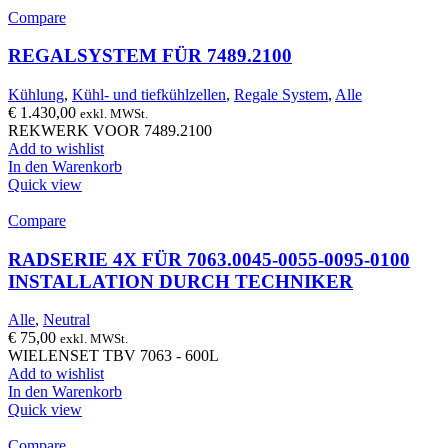
Compare
REGALSYSTEM FÜR 7489.2100
Kühlung
,
Kühl- und tiefkühlzellen
,
Regale System
,
Alle
€
1.430,00
exkl. MWSt.
REKWERK VOOR 7489.2100
Add to wishlist
In den Warenkorb
Quick view
Compare
RADSERIE 4X FÜR 7063.0045-0055-0095-0100
INSTALLATION DURCH TECHNIKER
Alle
,
Neutral
€
75,00
exkl. MWSt.
WIELENSET TBV 7063 - 600L
Add to wishlist
In den Warenkorb
Quick view
Compare