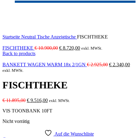
-20%
Sold out
Click to enlarge
Startseite
Neutral
Tische
Anzeigtische
FISCHTHEKE
Ursprünglicher
Aktueller
FISCHTHEKE
€
10.900,00
€
8.720,00
exkl. MWSt.
Preis
Preis
Back to products
war:
ist:
€ 10.900,00
€ 8.720,00.
Ursprünglicher
Aktu
BANKETT WAGEN WARM 18x 2/1GN
€
2.925,00
€
2.340,00
Preis
Prei
exkl. MWSt.
war:
ist:
€ 2.925,00
€ 2.
FISCHTHEKE
Ursprünglicher
Aktueller
€
11.895,00
€
9.516,00
exkl. MWSt.
Preis
Preis
VIS TOONBANK 10FT
war:
ist:
€ 11.895,00
€ 9.516,00.
Nicht vorrätig
Auf die Wunschliste