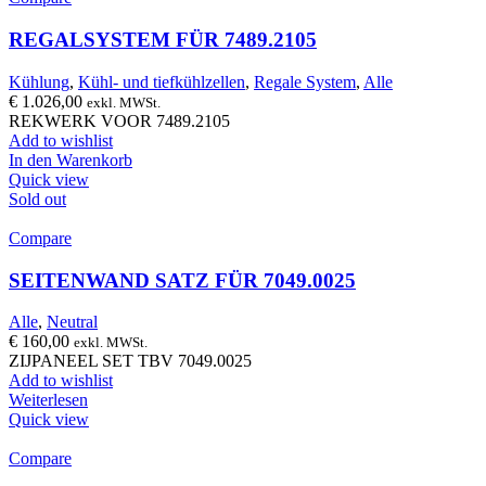
REGALSYSTEM FÜR 7489.2105
Kühlung
,
Kühl- und tiefkühlzellen
,
Regale System
,
Alle
€
1.026,00
exkl. MWSt.
REKWERK VOOR 7489.2105
Add to wishlist
In den Warenkorb
Quick view
Sold out
Compare
SEITENWAND SATZ FÜR 7049.0025
Alle
,
Neutral
€
160,00
exkl. MWSt.
ZIJPANEEL SET TBV 7049.0025
Add to wishlist
Weiterlesen
Quick view
Compare