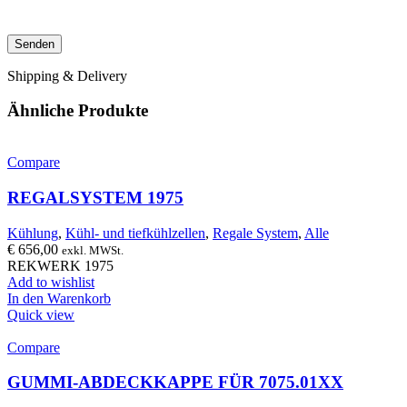
Shipping & Delivery
Ähnliche Produkte
Compare
REGALSYSTEM 1975
Kühlung
,
Kühl- und tiefkühlzellen
,
Regale System
,
Alle
€
656,00
exkl. MWSt.
REKWERK 1975
Add to wishlist
In den Warenkorb
Quick view
Compare
GUMMI-ABDECKKAPPE FÜR 7075.01XX