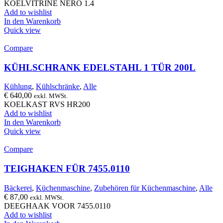
KOELVITRINE NERO 1.4
Add to wishlist
In den Warenkorb
Quick view
Compare
KÜHLSCHRANK EDELSTAHL 1 TÜR 200L
Kühlung
,
Kühlschränke
,
Alle
€
640,00
exkl. MWSt.
KOELKAST RVS HR200
Add to wishlist
In den Warenkorb
Quick view
Compare
TEIGHAKEN FÜR 7455.0110
Bäckerei
,
Küchenmaschine
,
Zubehören für Küchenmaschine
,
Alle
€
87,00
exkl. MWSt.
DEEGHAAK VOOR 7455.0110
Add to wishlist