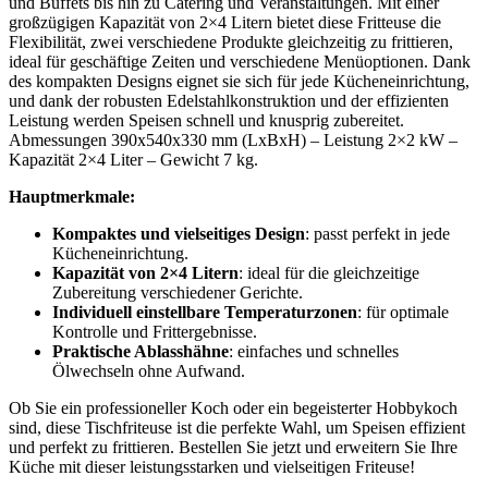
und Buffets bis hin zu Catering und Veranstaltungen. Mit einer
großzügigen Kapazität von 2×4 Litern bietet diese Fritteuse die
Flexibilität, zwei verschiedene Produkte gleichzeitig zu frittieren,
ideal für geschäftige Zeiten und verschiedene Menüoptionen. Dank
des kompakten Designs eignet sie sich für jede Kücheneinrichtung,
und dank der robusten Edelstahlkonstruktion und der effizienten
Leistung werden Speisen schnell und knusprig zubereitet.
Abmessungen 390x540x330 mm (LxBxH) – Leistung 2×2 kW –
Kapazität 2×4 Liter – Gewicht 7 kg.
Hauptmerkmale:
Kompaktes und vielseitiges Design
: passt perfekt in jede
Kücheneinrichtung.
Kapazität von 2×4 Litern
: ideal für die gleichzeitige
Zubereitung verschiedener Gerichte.
Individuell einstellbare Temperaturzonen
: für optimale
Kontrolle und Frittergebnisse.
Praktische Ablasshähne
: einfaches und schnelles
Ölwechseln ohne Aufwand.
Ob Sie ein professioneller Koch oder ein begeisterter Hobbykoch
sind, diese Tischfriteuse ist die perfekte Wahl, um Speisen effizient
und perfekt zu frittieren. Bestellen Sie jetzt und erweitern Sie Ihre
Küche mit dieser leistungsstarken und vielseitigen Friteuse!