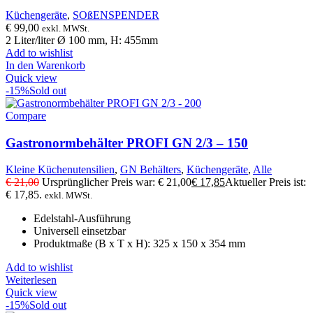
Küchengeräte
,
SOßENSPENDER
€
99,00
exkl. MWSt.
2 Liter/liter Ø 100 mm, H: 455mm
Add to wishlist
In den Warenkorb
Quick view
-15%
Sold out
Compare
Gastronormbehälter PROFI GN 2/3 – 150
Kleine Küchenutensilien
,
GN Behälters
,
Küchengeräte
,
Alle
€
21,00
Ursprünglicher Preis war: € 21,00
€
17,85
Aktueller Preis ist:
€ 17,85.
exkl. MWSt.
Edelstahl-Ausführung
Universell einsetzbar
Produktmaße (B x T x H): 325 x 150 x 354 mm
Add to wishlist
Weiterlesen
Quick view
-15%
Sold out