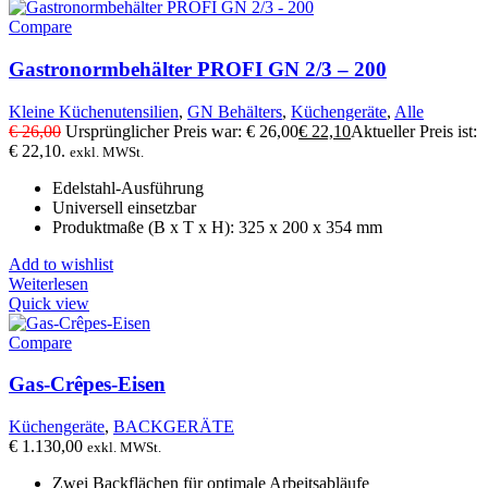
Compare
Gastronormbehälter PROFI GN 2/3 – 200
Kleine Küchenutensilien
,
GN Behälters
,
Küchengeräte
,
Alle
€
26,00
Ursprünglicher Preis war: € 26,00
€
22,10
Aktueller Preis ist:
€ 22,10.
exkl. MWSt.
Edelstahl-Ausführung
Universell einsetzbar
Produktmaße (B x T x H): 325 x 200 x 354 mm
Add to wishlist
Weiterlesen
Quick view
Compare
Gas-Crêpes-Eisen
Küchengeräte
,
BACKGERÄTE
€
1.130,00
exkl. MWSt.
Zwei Backflächen für optimale Arbeitsabläufe