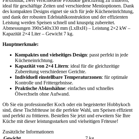
Flexibilität, zwei verschiedene Produkte gleichzeitig zu frittieren,
ideal für geschäftige Zeiten und verschiedene Menüoptionen. Dank
des kompakten Designs eignet sie sich für jede Kücheneinrichtung,
und dank der robusten Edelstahlkonstruktion und der effizienten
Leistung werden Speisen schnell und knusprig zubereitet.
Abmessungen 390x540x330 mm (LxBxH) – Leistung 2×2 kW –
Kapazität 2×4 Liter – Gewicht 7 kg.
Hauptmerkmale:
Kompaktes und vielseitiges Design
: passt perfekt in jede
Kücheneinrichtung.
Kapazität von 2×4 Litern
: ideal für die gleichzeitige
Zubereitung verschiedener Gerichte.
Individuell einstellbare Temperaturzonen
: für optimale
Kontrolle und Frittergebnisse.
Praktische Ablasshähne
: einfaches und schnelles
Ölwechseln ohne Aufwand.
Ob Sie ein professioneller Koch oder ein begeisterter Hobbykoch
sind, diese Tischfriteuse ist die perfekte Wahl, um Speisen effizient
und perfekt zu frittieren. Bestellen Sie jetzt und erweitern Sie Ihre
Küche mit dieser leistungsstarken und vielseitigen Friteuse!
Zusätzliche Informationen
Gewicht
7 kg