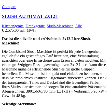
Compare
SLUSH AUTOMAT 2X12L
Küchengeräte
,
Drankgeräte
,
Slush-Maschinen
,
Alle
€
2.575,00
exkl. MWSt.
Das ist die stilvolle und erfrischende 2x12-Liter-Slush-
Maschine!
Die Combisteel Slush-Maschine ist perfekt für jede Gelegenheit,
egal ob Sie ein geschäftiges Café betreiben, eine Veranstaltung
ausrichten oder eine Erfrischung zum Essen anbieten möchten. Mit
einem großzügigen Fassungsvermögen von 2x12 Litern kann diese
Maschine mühelos erfrischende Slushies für große Gruppen
herstellen. Die Maschine ist kompakt und einfach zu bedienen, so
dass Sie problemlos köstliche Eisgetränke zubereiten können. Dank
der transparenten Tanks und Deckel sind die lebendigen Farben
Ihres Slushs klar sichtbar und sorgen für eine attraktive Präsentation.
Abmessungen: 390x560x780 mm (LxTxH) – Verbrauch 0,93 kW –
Gewicht 48 kg.
Wichtige Merkmale: