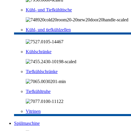
Kühl- und Tiefkühltische
Kühl- und tiefkühlzellen
Kühlschränke
Tiefkühlschränke
Tiefkühltruhe
Vitrinen
Spülmaschine