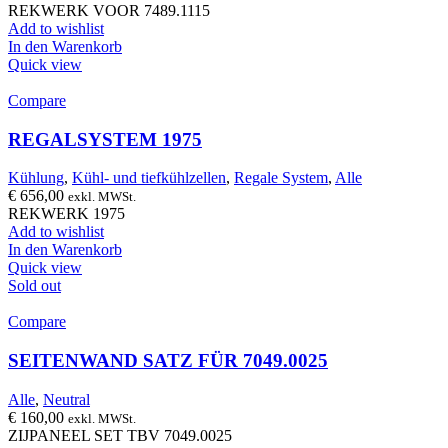
REKWERK VOOR 7489.1115
Add to wishlist
In den Warenkorb
Quick view
Compare
REGALSYSTEM 1975
Kühlung
,
Kühl- und tiefkühlzellen
,
Regale System
,
Alle
€
656,00
exkl. MWSt.
REKWERK 1975
Add to wishlist
In den Warenkorb
Quick view
Sold out
Compare
SEITENWAND SATZ FÜR 7049.0025
Alle
,
Neutral
€
160,00
exkl. MWSt.
ZIJPANEEL SET TBV 7049.0025