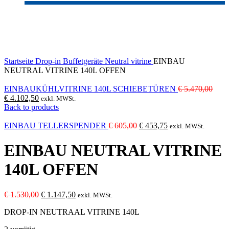
-25%
Click to enlarge
Startseite
Drop-in
Buffetgeräte
Neutral vitrine
EINBAU
NEUTRAL VITRINE 140L OFFEN
Ursp
EINBAUKÜHLVITRINE 140L SCHIEBETÜREN
€
5.470,00
Aktueller
Preis
€
4.102,50
exkl. MWSt.
Preis
war:
Back to products
ist:
€ 5.
€ 4.102,50.
Ursprünglicher
Aktueller
EINBAU TELLERSPENDER
€
605,00
€
453,75
exkl. MWSt.
Preis
Preis
war:
ist:
EINBAU NEUTRAL VITRINE
€ 605,00
€ 453,75.
140L OFFEN
Ursprünglicher
Aktueller
€
1.530,00
€
1.147,50
exkl. MWSt.
Preis
Preis
DROP-IN NEUTRAAL VITRINE 140L
war:
ist:
€ 1.530,00
€ 1.147,50.