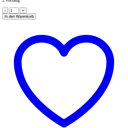
2 vorrätig
EINBAU
NEUTRAL
In den Warenkorb
VITRINE
140L
OFFEN
Menge