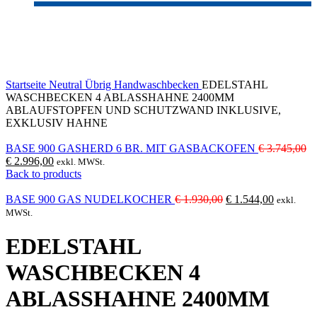
-20%
Click to enlarge
Startseite
Neutral
Übrig
Handwaschbecken
EDELSTAHL
WASCHBECKEN 4 ABLASSHAHNE 2400MM
ABLAUFSTOPFEN UND SCHUTZWAND INKLUSIVE,
EXKLUSIV HAHNE
Ur
BASE 900 GASHERD 6 BR. MIT GASBACKOFEN
€
3.745,00
Aktueller
Pr
€
2.996,00
exkl. MWSt.
Preis
wa
Back to products
ist:
€ 
€ 2.996,00.
Ursprünglicher
Aktueller
BASE 900 GAS NUDELKOCHER
€
1.930,00
€
1.544,00
exkl.
Preis
Preis
MWSt.
war:
ist:
€ 1.930,00
€ 1.544,0
EDELSTAHL
WASCHBECKEN 4
ABLASSHAHNE 2400MM