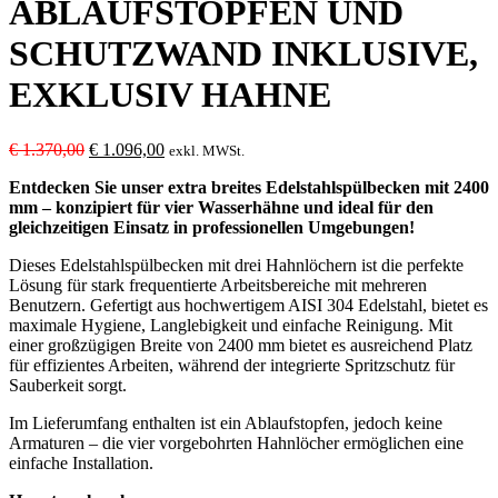
ABLAUFSTOPFEN UND
SCHUTZWAND INKLUSIVE,
EXKLUSIV HAHNE
Ursprünglicher
Aktueller
€
1.370,00
€
1.096,00
exkl. MWSt.
Preis
Preis
Entdecken Sie unser extra breites Edelstahlspülbecken mit 2400
war:
ist:
mm – konzipiert für vier Wasserhähne und ideal für den
€ 1.370,00
€ 1.096,00.
gleichzeitigen Einsatz in professionellen Umgebungen!
Dieses Edelstahlspülbecken mit drei Hahnlöchern ist die perfekte
Lösung für stark frequentierte Arbeitsbereiche mit mehreren
Benutzern. Gefertigt aus hochwertigem AISI 304 Edelstahl, bietet es
maximale Hygiene, Langlebigkeit und einfache Reinigung. Mit
einer großzügigen Breite von 2400 mm bietet es ausreichend Platz
für effizientes Arbeiten, während der integrierte Spritzschutz für
Sauberkeit sorgt.
Im Lieferumfang enthalten ist ein Ablaufstopfen, jedoch keine
Armaturen – die vier vorgebohrten Hahnlöcher ermöglichen eine
einfache Installation.