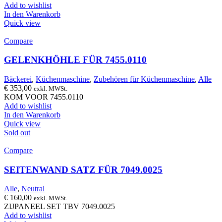
Add to wishlist
In den Warenkorb
Quick view
Compare
GELENKHÖHLE FÜR 7455.0110
Bäckerei
,
Küchenmaschine
,
Zubehören für Küchenmaschine
,
Alle
€
353,00
exkl. MWSt.
KOM VOOR 7455.0110
Add to wishlist
In den Warenkorb
Quick view
Sold out
Compare
SEITENWAND SATZ FÜR 7049.0025
Alle
,
Neutral
€
160,00
exkl. MWSt.
ZIJPANEEL SET TBV 7049.0025
Add to wishlist