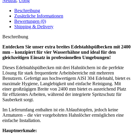
Neutral
,
Übrig
EXKLUSIV
HAHNE
Beschreibung
Menge
Zusätzliche Informationen
Bewertungen (0)
Shipping & Delivery
Beschreibung
Entdecken Sie unser extra breites Edelstahlspülbecken mit 2400
mm – konzipiert für vier Wasserhähne und ideal für den
gleichzeitigen Einsatz in professionellen Umgebungen!
Dieses Edelstahlspülbecken mit drei Hahnlöchern ist die perfekte
Lösung für stark frequentierte Arbeitsbereiche mit mehreren
Benutzern. Gefertigt aus hochwertigem AISI 304 Edelstahl, bietet es
maximale Hygiene, Langlebigkeit und einfache Reinigung. Mit
einer großzügigen Breite von 2400 mm bietet es ausreichend Platz
für effizientes Arbeiten, während der integrierte Spritzschutz für
Sauberkeit sorgt.
Im Lieferumfang enthalten ist ein Ablaufstopfen, jedoch keine
Armaturen – die vier vorgebohrten Hahnlöcher ermöglichen eine
einfache Installation.
Hauptmerkmale: