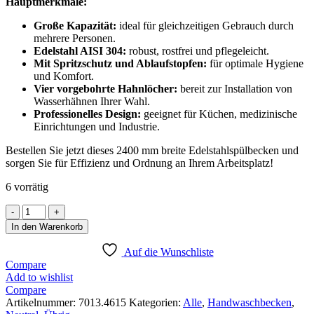
Hauptmerkmale:
Große Kapazität:
ideal für gleichzeitigen Gebrauch durch
mehrere Personen.
Edelstahl AISI 304:
robust, rostfrei und pflegeleicht.
Mit Spritzschutz und Ablaufstopfen:
für optimale Hygiene
und Komfort.
Vier vorgebohrte Hahnlöcher:
bereit zur Installation von
Wasserhähnen Ihrer Wahl.
Professionelles Design:
geeignet für Küchen, medizinische
Einrichtungen und Industrie.
Bestellen Sie jetzt dieses 2400 mm breite Edelstahlspülbecken und
sorgen Sie für Effizienz und Ordnung an Ihrem Arbeitsplatz!
6 vorrätig
EDELSTAHL
WASCHBECKEN
In den Warenkorb
4
ABLASSHAHNE
Auf die Wunschliste
2400MM
Compare
ABLAUFSTOPFEN
Add to wishlist
UND
Compare
SCHUTZWAND
Artikelnummer:
7013.4615
Kategorien:
Alle
,
Handwaschbecken
,
INKLUSIVE,