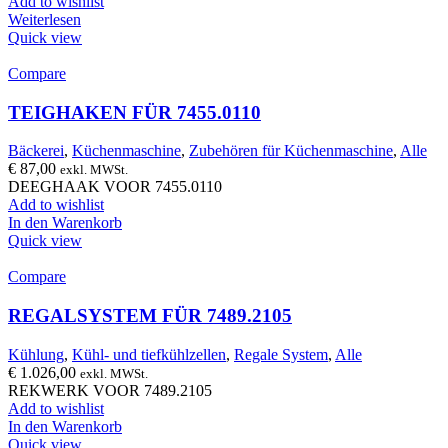
Add to wishlist
Weiterlesen
Quick view
Compare
TEIGHAKEN FÜR 7455.0110
Bäckerei
,
Küchenmaschine
,
Zubehören für Küchenmaschine
,
Alle
€
87,00
exkl. MWSt.
DEEGHAAK VOOR 7455.0110
Add to wishlist
In den Warenkorb
Quick view
Compare
REGALSYSTEM FÜR 7489.2105
Kühlung
,
Kühl- und tiefkühlzellen
,
Regale System
,
Alle
€
1.026,00
exkl. MWSt.
REKWERK VOOR 7489.2105
Add to wishlist
In den Warenkorb
Quick view