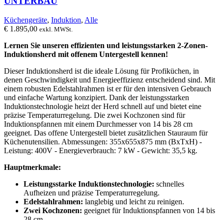
UNTERBAU
Küchengeräte
,
Induktion
,
Alle
€
1.895,00
exkl. MWSt.
Lernen Sie unseren effizienten und leistungsstarken 2-Zonen-
Induktionsherd mit offenem Untergestell kennen!
Dieser Induktionsherd ist die ideale Lösung für Profiküchen, in
denen Geschwindigkeit und Energieeffizienz entscheidend sind. Mit
einem robusten Edelstahlrahmen ist er für den intensiven Gebrauch
und einfache Wartung konzipiert. Dank der leistungsstarken
Induktionstechnologie heizt der Herd schnell auf und bietet eine
präzise Temperaturregelung. Die zwei Kochzonen sind für
Induktionspfannen mit einem Durchmesser von 14 bis 28 cm
geeignet. Das offene Untergestell bietet zusätzlichen Stauraum für
Küchenutensilien. Abmessungen: 355x655x875 mm (BxTxH) -
Leistung: 400V - Energieverbrauch: 7 kW - Gewicht: 35,5 kg.
Hauptmerkmale:
Leistungsstarke Induktionstechnologie:
schnelles
Aufheizen und präzise Temperaturregelung.
Edelstahlrahmen:
langlebig und leicht zu reinigen.
Zwei Kochzonen:
geeignet für Induktionspfannen von 14 bis
28 cm.