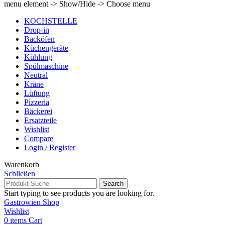
menu element -> Show/Hide -> Choose menu
KOCHSTELLE
Drop-in
Backöfen
Küchengeräte
Kühlung
Spülmaschine
Neutral
Kräne
Lüftung
Pizzeria
Bäckerei
Ersatzteile
Wishlist
Compare
Login / Register
Warenkorb
Schließen
Search
Start typing to see products you are looking for.
Gastrowien Shop
Wishlist
0
items
Cart