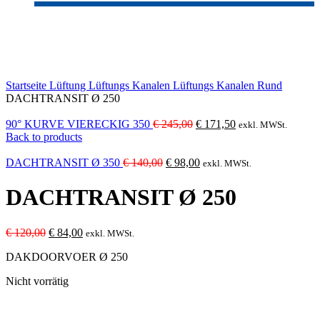
-30%
Sold out
Click to enlarge
Startseite
Lüftung
Lüftungs Kanalen
Lüftungs Kanalen Rund
DACHTRANSIT Ø 250
Ursprünglicher
Aktueller
90° KURVE VIERECKIG 350
€
245,00
€
171,50
exkl. MWSt.
Preis
Preis
Back to products
war:
ist:
Ursprünglicher
€ 245,00
Aktueller
€ 171,50.
DACHTRANSIT Ø 350
€
140,00
€
98,00
exkl. MWSt.
Preis
Preis
war:
ist:
DACHTRANSIT Ø 250
€ 140,00
€ 98,00.
Ursprünglicher
Aktueller
€
120,00
€
84,00
exkl. MWSt.
Preis
Preis
DAKDOORVOER Ø 250
war:
ist:
€ 120,00
€ 84,00.
Nicht vorrätig